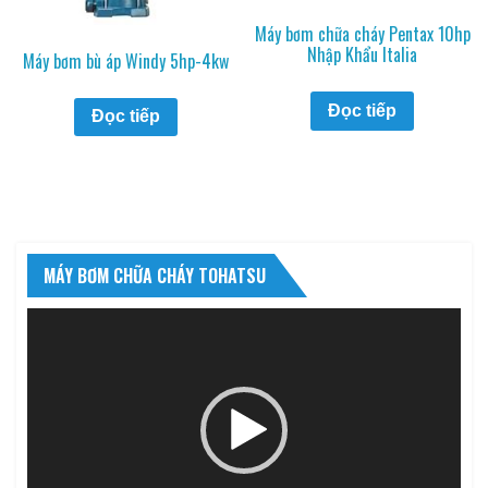
Máy bơm chữa cháy Pentax 10hp
Nhập Khẩu Italia
Máy bơm bù áp Windy 5hp-4kw
Đọc tiếp
Đọc tiếp
MÁY BƠM CHỮA CHÁY TOHATSU
Trình
chơi
Video