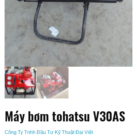
Máy bơm tohatsu V30AS
Công Ty Tnhh Đầu Tư Kỹ Thuật Đại Việt