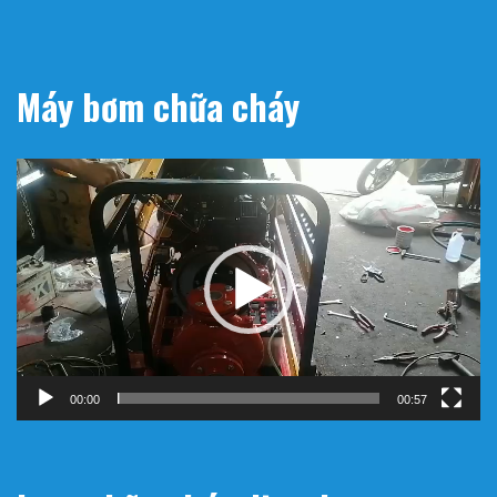
Máy bơm chữa cháy
Trình
chơi
Video
00:00
00:57