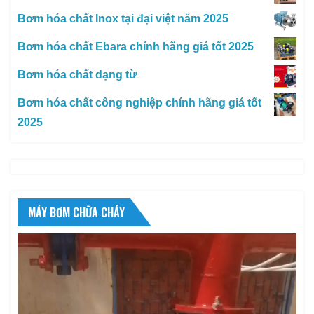
Bơm hóa chất Inox tại đại việt năm 2025
Bơm hóa chất Ebara chính hãng giá tốt 2025
Bơm hóa chất dạng từ
Bơm hóa chất công nghiệp chính hãng giá tốt
2025
MÁY BƠM CHỮA CHÁY
Trình
chơi
Video