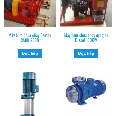
Máy bơm chữa cháy Pentax
Máy bơm chữa cháy động cơ
CA80 250B
Diesel 150KW
Đọc tiếp
Đọc tiếp