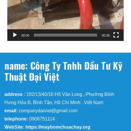
00:00
00:35
name: Công Ty Tnhh Đầu Tư Kỹ
Thuật Đại Việt
address :
182/13/40/16 Hồ Văn Long , Phường Bình
Hưng Hòa B, Bình Tân, Hồ Chí Minh , Việt Nam
email:
companydaiviet@gmail.com
telephone:
0906751114
WebSite: https://maybomchuachay.org