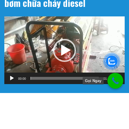
bơm chữa cháy diesel
Trình
chơi
Video
00:00
01:11
Gọi Ngay
Hướng Dẫn
Chính Sách Bảo Hành