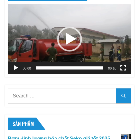
Trình
chơi
Video
00:00
00:10
Search
Searc
for:
SẢN PHẨM
Bơm định lượng hóa chất Seko giá tốt 2025