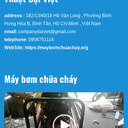
address :
182/13/40/16 Hồ Văn Long , Phường Bình
Hưng Hòa B, Bình Tân, Hồ Chí Minh , Việt Nam
email:
companydaiviet@gmail.com
telephone:
0906751114
WebSite: https://maybomchuachay.org
Máy bơm chữa cháy
Trình
chơi
Video