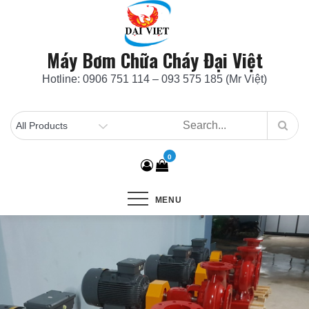
Skip
to
content
Máy Bơm Chữa Cháy Đại Việt
Hotline: 0906 751 114 – 093 575 185 (Mr Việt)
0
MENU