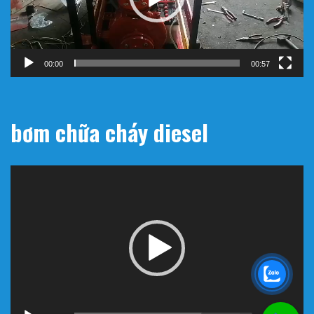
00:00
00:57
bơm chữa cháy diesel
Trình
chơi
Video