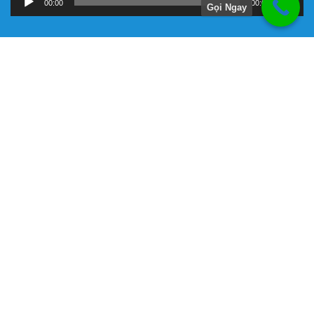
00:00
00:00
Gọi Ngay
Hướng Dẫn
Chính Sách Bảo Hành
Giới Thiệu Về Công Ty Tnhh Đầu Tư Kỹ Thuật Đại Việt
Hình Thức Thanh Toán
Hướng Dẫn Mua Hàng
Liên Hệ Đặt Hàng
Máy bơm chữa cháy chính hãng
Phương Thức Vận Chuyển