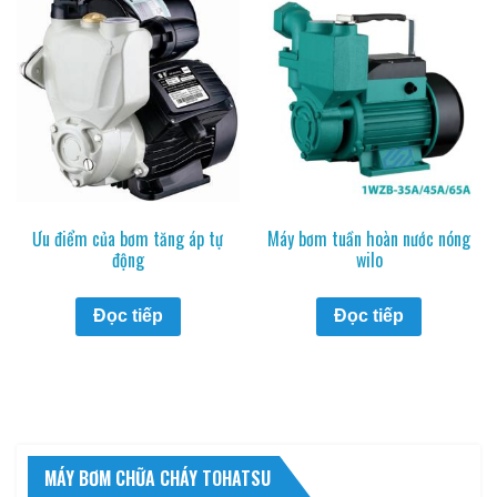
Ưu điểm của bơm tăng áp tự
Máy bơm tuần hoàn nước nóng
động
wilo
Đọc tiếp
Đọc tiếp
MÁY BƠM CHỮA CHÁY TOHATSU