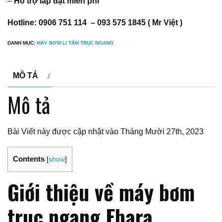
–
Hỗ trợ lắp đặt miễn phí
Hotline: 0906 751 114 – 093 575 1845 ( Mr Việt )
DANH MỤC:
MÁY BƠM LI TÂM TRỤC NGANG
MÔ TẢ
Mô tả
Bài Viết này được cập nhật vào Tháng Mười 27th, 2023
Contents
[
show
]
Giới thiệu về máy bơm
trục ngang Ebara