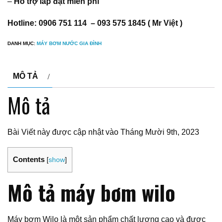
–
Hỗ trợ lắp đặt miễn phí
Hotline: 0906 751 114 – 093 575 1845 ( Mr Việt )
DANH MỤC:
MÁY BƠM NƯỚC GIA ĐÌNH
MÔ TẢ
Mô tả
Bài Viết này được cập nhật vào Tháng Mười 9th, 2023
Contents
[
show
]
Mô tả máy bơm wilo
Máy bơm Wilo là một sản phẩm chất lượng cao và được