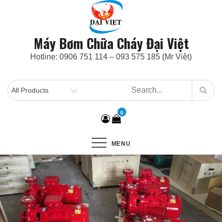
Skip
to
content
Máy Bơm Chữa Cháy Đại Việt
Hotline: 0906 751 114 – 093 575 185 (Mr Việt)
0
MENU