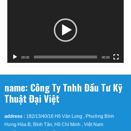
Trình
chơi
Video