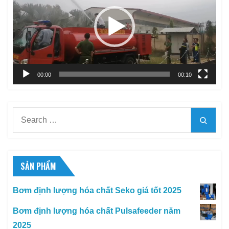
Video
00:00
00:10
Search
Searc
for:
SẢN PHẨM
Bơm định lượng hóa chất Seko giá tốt 2025
Bơm định lượng hóa chất Pulsafeeder năm
2025