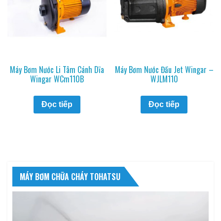
Máy Bơm Nước Li Tâm Cánh Dĩa
Máy Bơm Nước Đầu Jet Wingar –
Wingar WCm110B
WJLM110
Đọc tiếp
Đọc tiếp
MÁY BƠM CHỮA CHÁY TOHATSU
Trình
chơi