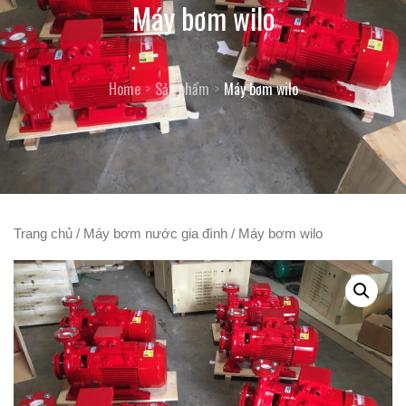
Máy bơm wilo
Home
Sản phẩm
Máy bơm wilo
Trang chủ
/
Máy bơm nước gia đình
/ Máy bơm wilo