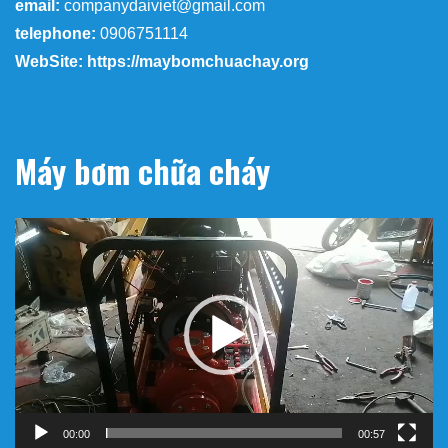
00:00
00:35
name: Công Ty Tnhh Đầu Tư Kỹ
Thuật Đại Việt
address :
182/13/40/16 Hồ Văn Long , Phường Bình