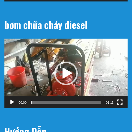
Hưng Hòa B, Bình Tân, Hồ Chí Minh , Việt Nam
email:
companydaiviet@gmail.com
telephone:
0906751114
WebSite: https://maybomchuachay.org
Máy bơm chữa cháy
Trình
chơi
Video