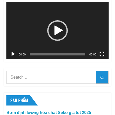
Trình
chơi
Video
00:00
00:00
Search
Searc
for:
SẢN PHẨM
Bơm định lượng hóa chất Seko giá tốt 2025