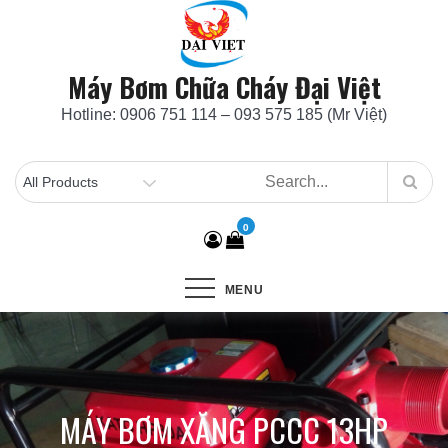
Skip
to
content
Máy Bơm Chữa Cháy Đại Việt
Hotline: 0906 751 114 – 093 575 185 (Mr Việt)
0
MENU
MÁY BƠM XĂNG PCCC 13HP