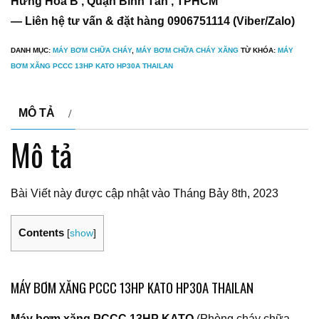
Hưng Hoà B , Quận Bình Tân , TPHCM
— Liên hệ tư vấn & đặt hàng 0906751114 (Viber/Zalo)
DANH MỤC:
MÁY BƠM CHỮA CHÁY
,
MÁY BƠM CHỮA CHÁY XĂNG
TỪ KHÓA:
MÁY
BƠM XĂNG PCCC 13HP KATO HP30A THAILAN
MÔ TẢ
Mô tả
Bài Viết này được cập nhật vào Tháng Bảy 8th, 2023
Contents
[
show
]
MÁY BƠM XĂNG PCCC 13HP KATO HP30A THAILAN
Máy bơm xăng PCCC 13HP KATO
(Phòng cháy chữa