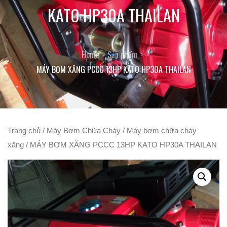
KATO HP30A THAILAN
Home
Sản phẩm
MÁY BƠM XĂNG PCCC 13HP KATO HP30A THAILAN
Trang chủ
/
Máy Bơm Chữa Cháy
/
Máy bơm chữa cháy
xăng
/ MÁY BƠM XĂNG PCCC 13HP KATO HP30A THAILAN