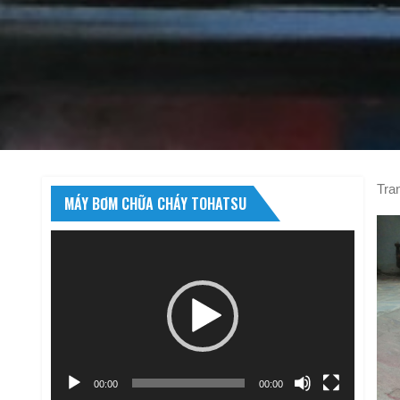
Tra
MÁY BƠM CHỮA CHÁY TOHATSU
Trình
chơi
Video
00:00
00:00