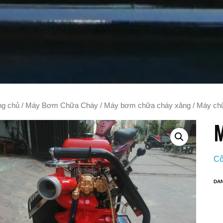
ng chủ
/
Máy Bơm Chữa Cháy
/
Máy bơm chữa cháy xăng
/ Máy ch
M
Cô
DA