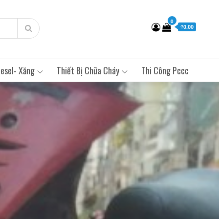
0
₫0.00
esel- Xăng
Thiết Bị Chữa Cháy
Thi Công Pccc