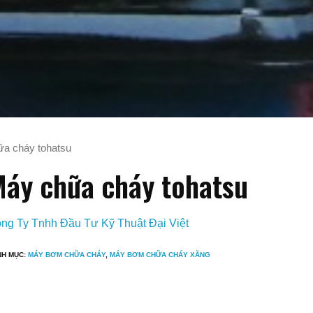
ữa cháy tohatsu
áy chữa cháy tohatsu
ng Ty Tnhh Đầu Tư Kỹ Thuật Đại Việt
NH MỤC:
MÁY BƠM CHỮA CHÁY
,
MÁY BƠM CHỮA CHÁY XĂNG