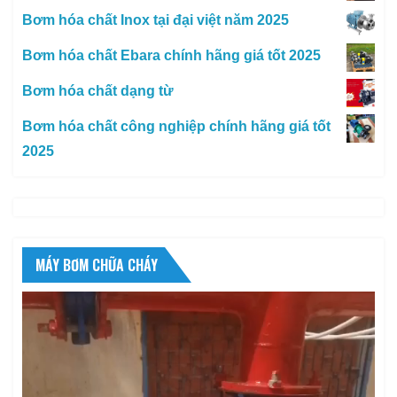
Bơm hóa chất Inox tại đại việt năm 2025
Bơm hóa chất Ebara chính hãng giá tốt 2025
Bơm hóa chất dạng từ
Bơm hóa chất công nghiệp chính hãng giá tốt
2025
MÁY BƠM CHỮA CHÁY
Trình
chơi
Video