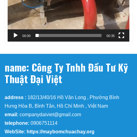
00:00
00:35
name: Công Ty Tnhh Đầu Tư Kỹ
Thuật Đại Việt
address :
182/13/40/16 Hồ Văn Long , Phường Bình
Hưng Hòa B, Bình Tân, Hồ Chí Minh , Việt Nam
email:
companydaiviet@gmail.com
telephone:
0906751114
WebSite: https://maybomchuachay.org