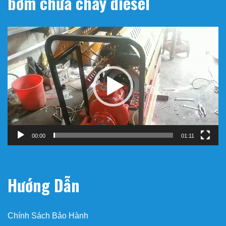
bơm chữa cháy diesel
Trình
chơi
Video
00:00
01:11
Hướng Dẫn
Chính Sách Bảo Hành