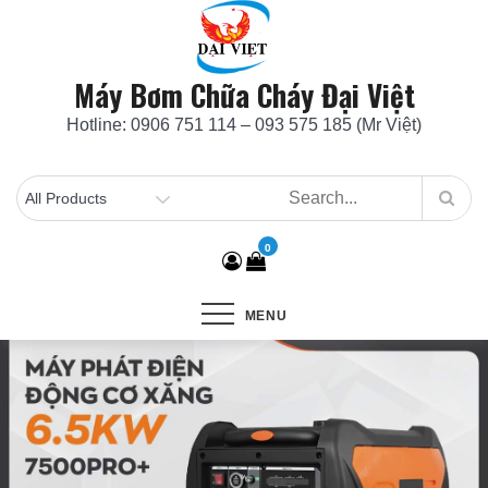
Skip
to
content
Máy Bơm Chữa Cháy Đại Việt
Hotline: 0906 751 114 – 093 575 185 (Mr Việt)
0
MENU