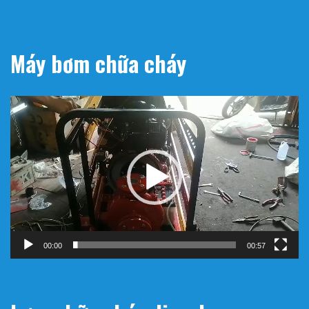
Máy bơm chữa cháy
Trình
chơi
Video
00:00
00:57