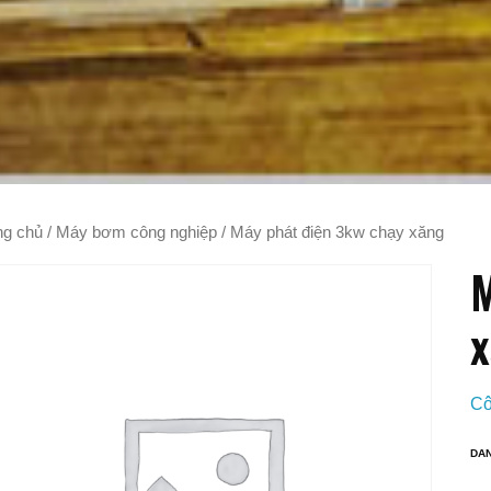
ng chủ
/
Máy bơm công nghiệp
/ Máy phát điện 3kw chạy xăng
M
x
Cô
DA