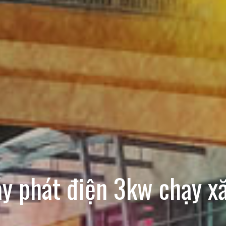
y phát điện 3kw chạy x