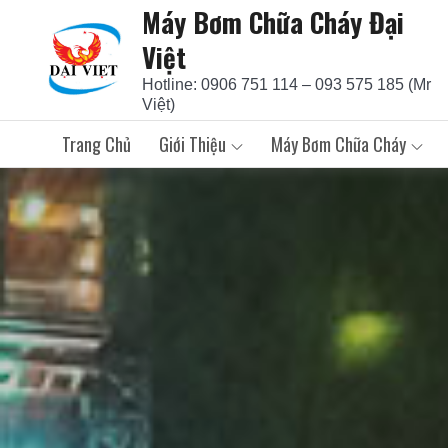
Máy Bơm Chữa Cháy Đại
Skip
to
Việt
content
Hotline: 0906 751 114 – 093 575 185 (Mr
Việt)
Trang Chủ
Giới Thiệu
Máy Bơm Chữa Cháy