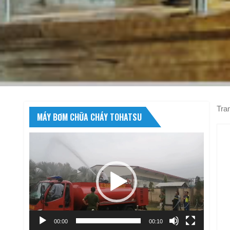
Tra
MÁY BƠM CHỮA CHÁY TOHATSU
Trình
chơi
Video
00:00
00:10