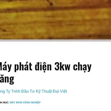
áy phát điện 3kw chạy
ăng
ng Ty Tnhh Đầu Tư Kỹ Thuật Đại Việt
NH MỤC:
MÁY BƠM CÔNG NGHIỆP