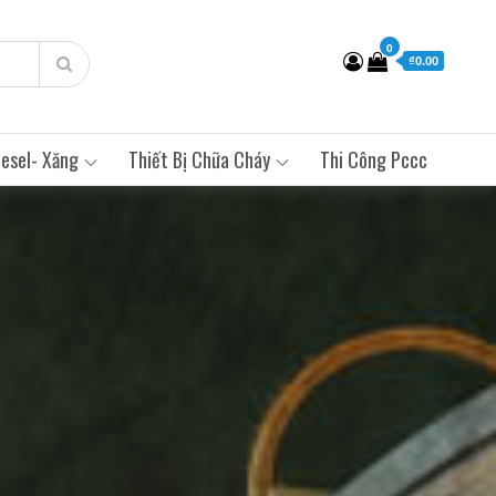
0
₫0.00
esel- Xăng
Thiết Bị Chữa Cháy
Thi Công Pccc