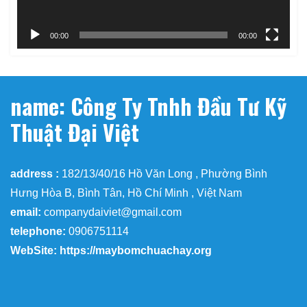
00:00
00:00
name: Công Ty Tnhh Đầu Tư Kỹ
Thuật Đại Việt
address :
182/13/40/16 Hồ Văn Long , Phường Bình
Hưng Hòa B, Bình Tân, Hồ Chí Minh , Việt Nam
email:
companydaiviet@gmail.com
telephone:
0906751114
WebSite: https://maybomchuachay.org