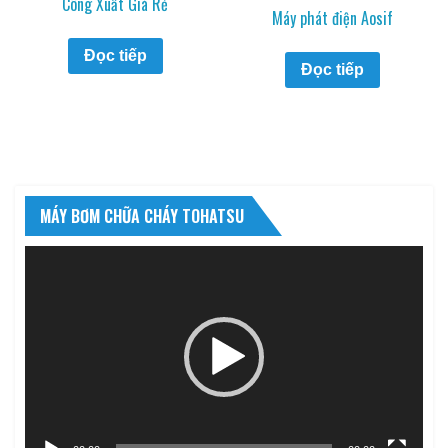
Công Xuất Giá Rẻ
Máy phát điện Aosif
Đọc tiếp
Đọc tiếp
MÁY BƠM CHỮA CHÁY TOHATSU
Trình
chơi
Video