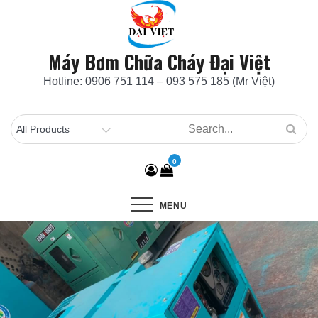
Skip
to
content
Máy Bơm Chữa Cháy Đại Việt
Hotline: 0906 751 114 – 093 575 185 (Mr Việt)
0
MENU