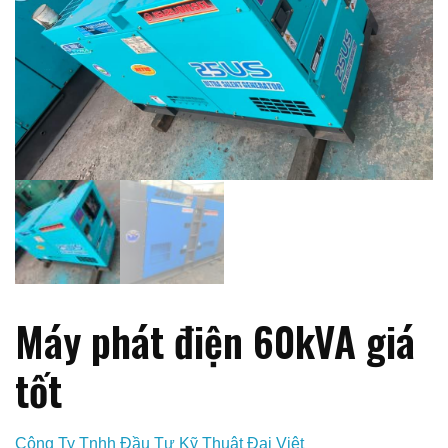
Máy phát điện 60kVA giá
tốt
Công Ty Tnhh Đầu Tư Kỹ Thuật Đại Việt