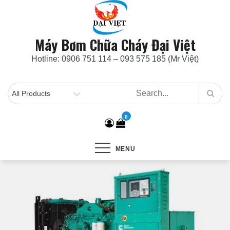
Skip
to
content
Máy Bơm Chữa Cháy Đại Việt
Hotline: 0906 751 114 – 093 575 185 (Mr Việt)
0
MENU