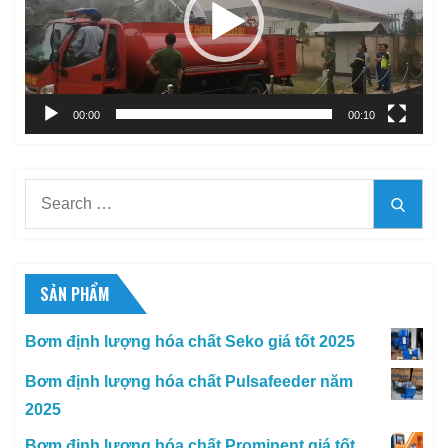
00:00
00:10
Search
Searc
for:
SẢN PHẨM
Bơm định lượng hóa chất Seko giá tốt 2025
Bơm định lượng hóa chất Pulsafeeder năm
2025
Bơm định lượng hóa chất Prominent giá tốt