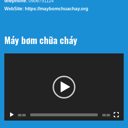
telephone:
0906751114
WebSite: https://maybomchuachay.org
Máy bơm chữa cháy
Trình
chơi
Video
00:00
00:00