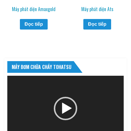
Máy phát điện Amaxgold
Máy phát điện Ats
Đọc tiếp
Đọc tiếp
MÁY BƠM CHỮA CHÁY TOHATSU
Trình
chơi
Video