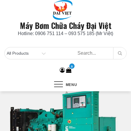
Skip
to
content
Máy Bơm Chữa Cháy Đại Việt
Hotline: 0906 751 114 – 093 575 185 (Mr Việt)
0
MENU