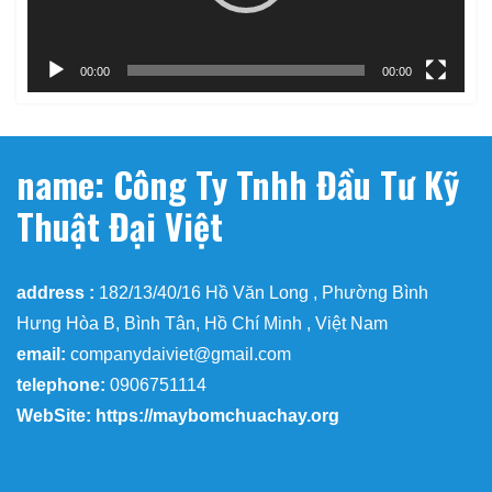
00:00
00:00
name: Công Ty Tnhh Đầu Tư Kỹ
Thuật Đại Việt
address :
182/13/40/16 Hồ Văn Long , Phường Bình
Hưng Hòa B, Bình Tân, Hồ Chí Minh , Việt Nam
email:
companydaiviet@gmail.com
telephone:
0906751114
WebSite: https://maybomchuachay.org