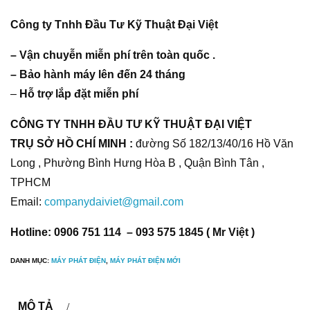
Công ty Tnhh Đầu Tư Kỹ Thuật Đại Việt
– Vận chuyễn miễn phí trên toàn quốc .
– Bảo hành máy lên đến 24 tháng
–
Hỗ trợ lắp đặt miễn phí
CÔNG TY TNHH ĐẦU TƯ KỸ THUẬT ĐẠI VIỆT
TRỤ SỞ HỒ CHÍ MINH :
đường Số 182/13/40/16 Hồ Văn
Long , Phường Bình Hưng Hòa B , Quận Bình Tân ,
TPHCM
Email:
companydaiviet@gmail.com
Hotline: 0906 751 114 – 093 575 1845 ( Mr Việt )
DANH MỤC:
MÁY PHÁT ĐIỆN
,
MÁY PHÁT ĐIỆN MỚI
MÔ TẢ