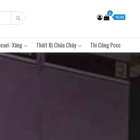
0
₫0.00
esel- Xăng
Thiết Bị Chữa Cháy
Thi Công Pccc