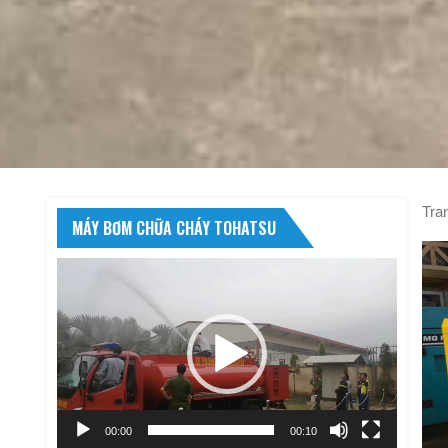
Tra
MÁY BƠM CHỮA CHÁY TOHATSU
Trình
chơi
Video
00:00
00:10