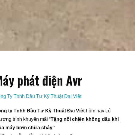
áy phát điện Avr
ng Ty Tnhh Đầu Tư Kỹ Thuật Đại Việt
ng ty Tnhh Đầu Tư Kỹ Thuật Đại Việt
hôm nay có
ương trình khuyến mãi “
Tặng nồi chiên không dầu khi
a máy bơm chữa cháy
“