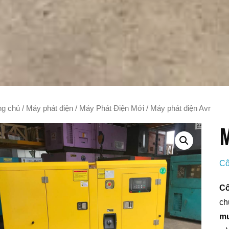
ng chủ
/
Máy phát điện
/
Máy Phát Điện Mới
/ Máy phát điện Avr
M
Cô
Cô
ch
mu