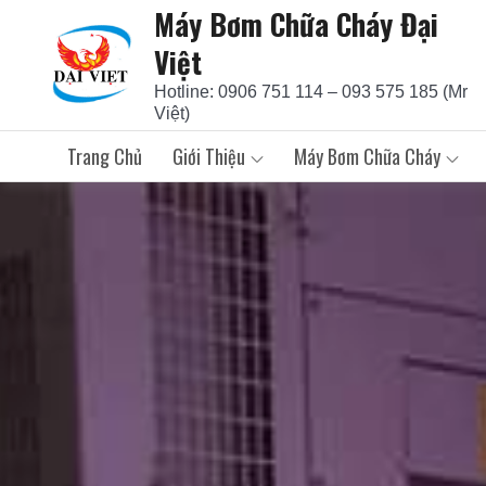
Máy Bơm Chữa Cháy Đại
Skip
to
Việt
content
Hotline: 0906 751 114 – 093 575 185 (Mr
Việt)
Trang Chủ
Giới Thiệu
Máy Bơm Chữa Cháy