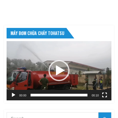
MÁY BƠM CHỮA CHÁY TOHATSU
Trình
chơi
Video
00:00
00:10
Search