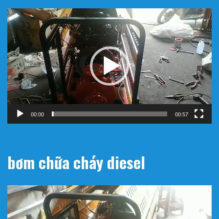
Trình
chơi
Video
00:00
00:57
bơm chữa cháy diesel
Trình
chơi
Video