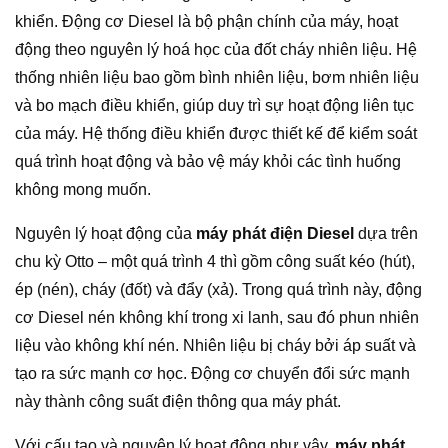
khiển. Động cơ Diesel là bộ phận chính của máy, hoạt
động theo nguyên lý hoá học của đốt cháy nhiên liệu. Hệ
thống nhiên liệu bao gồm bình nhiên liệu, bơm nhiên liệu
và bo mạch điều khiển, giúp duy trì sự hoạt động liên tục
của máy. Hệ thống điều khiển được thiết kế để kiểm soát
quá trình hoạt động và bảo vệ máy khỏi các tình huống
không mong muốn.
Nguyên lý hoạt động của
máy phát điện Diesel
dựa trên
chu kỳ Otto – một quá trình 4 thì gồm công suất kéo (hút),
ép (nén), cháy (đốt) và đẩy (xả). Trong quá trình này, động
cơ Diesel nén không khí trong xi lanh, sau đó phun nhiên
liệu vào không khí nén. Nhiên liệu bị cháy bởi áp suất và
tạo ra sức mạnh cơ học. Động cơ chuyển đổi sức mạnh
này thành công suất điện thông qua máy phát.
Với cấu tạo và nguyên lý hoạt động như vậy,
máy phát