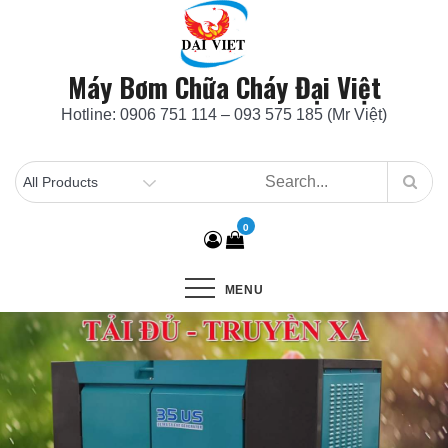
Skip
to
content
Máy Bơm Chữa Cháy Đại Việt
Hotline: 0906 751 114 – 093 575 185 (Mr Việt)
0
MENU