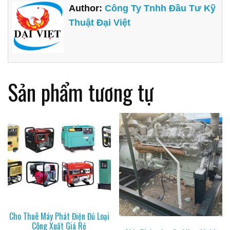
Author:
Công Ty Tnhh Đầu Tư Kỹ
Thuật Đại Việt
Sản phẩm tương tự
Cho Thuê Máy Phát Điện Đủ Loại
Công Xuất Giá Rẻ