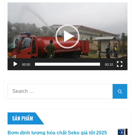
Trình
chơi
Video
00:00
00:10
Search
Searc
for:
SẢN PHẨM
Bơm định lượng hóa chất Seko giá tốt 2025