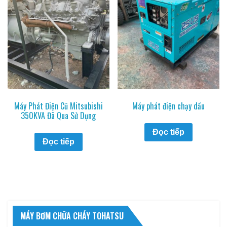
Máy Phát Điện Cũ Mitsubishi
Máy phát điện chạy dầu
350KVA Đã Qua Sử Dụng
Đọc tiếp
Đọc tiếp
MÁY BƠM CHỮA CHÁY TOHATSU