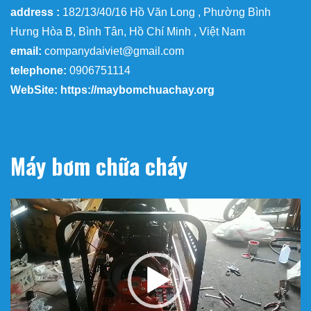
address :
182/13/40/16 Hồ Văn Long , Phường Bình
Hưng Hòa B, Bình Tân, Hồ Chí Minh , Việt Nam
email:
companydaiviet@gmail.com
telephone:
0906751114
WebSite: https://maybomchuachay.org
Máy bơm chữa cháy
Trình
chơi
Video