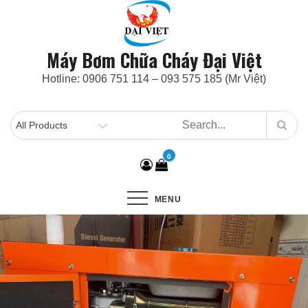
Skip
to
content
Máy Bơm Chữa Cháy Đại Việt
Hotline: 0906 751 114 – 093 575 185 (Mr Việt)
0
MENU