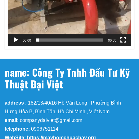
00:00
00:35
name: Công Ty Tnhh Đầu Tư Kỹ
Thuật Đại Việt
address :
182/13/40/16 Hồ Văn Long , Phường Bình
Hưng Hòa B, Bình Tân, Hồ Chí Minh , Việt Nam
email:
companydaiviet@gmail.com
telephone:
0906751114
WebSite: https://maybomchuachay.org