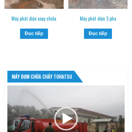
Máy phát điện xoay chiều
Máy phát điện 3 pha
Đọc tiếp
Đọc tiếp
MÁY BƠM CHỮA CHÁY TOHATSU
Trình
chơi
Video