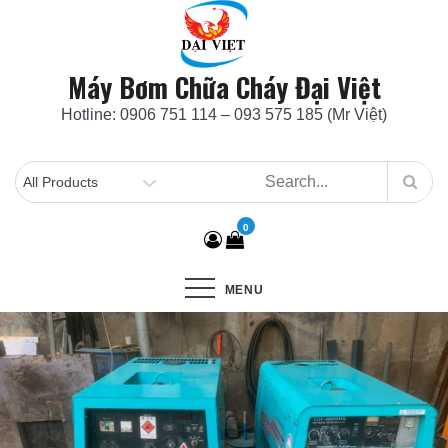
Skip
to
content
Máy Bơm Chữa Cháy Đại Việt
Hotline: 0906 751 114 – 093 575 185 (Mr Việt)
0
MENU