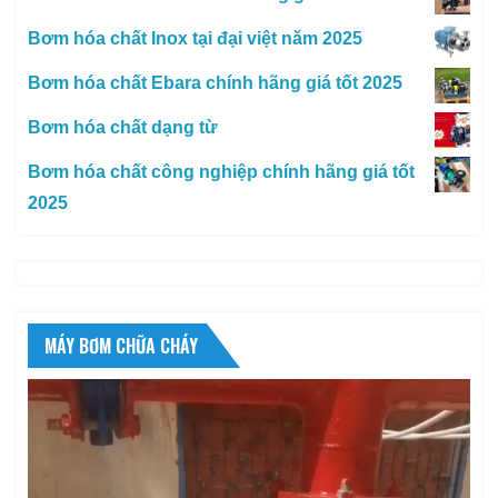
Bơm hóa chất Inox tại đại việt năm 2025
Bơm hóa chất Ebara chính hãng giá tốt 2025
Bơm hóa chất dạng từ
Bơm hóa chất công nghiệp chính hãng giá tốt
2025
MÁY BƠM CHỮA CHÁY
Trình
chơi
Video