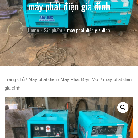
máy phát điện gia đình
Home
Sản phẩm
máy phát điện gia đình
Trang chủ
/
Máy phát điện
/
Máy Phát Điện Mới
/ máy phát điện
gia đình