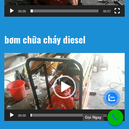
00:00
00:57
bơm chữa cháy diesel
Trình
chơi
Video
00:00
01:11
Gọi Ngay