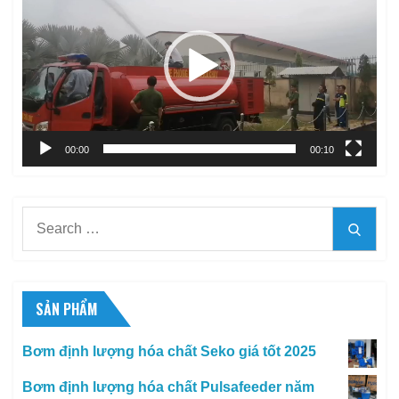
chơi
Video
00:00
00:10
Search
Searc
for:
SẢN PHẨM
Bơm định lượng hóa chất Seko giá tốt 2025
Bơm định lượng hóa chất Pulsafeeder năm