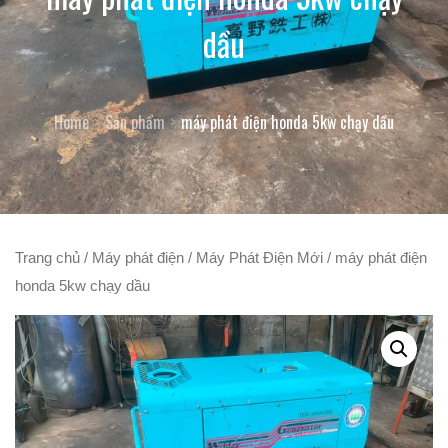
dầu
Home
Sản phẩm
máy phát điện honda 5kw chạy dầu
Trang chủ
/
Máy phát điện
/
Máy Phát Điện Mới
/ máy phát điện
honda 5kw chạy dầu