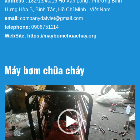
address :
182/13/40/16 Hồ Văn Long , Phường Bình
Hưng Hòa B, Bình Tân, Hồ Chí Minh , Việt Nam
email:
companydaiviet@gmail.com
telephone:
0906751114
WebSite: https://maybomchuachay.org
Máy bơm chữa cháy
Trình
chơi
Video