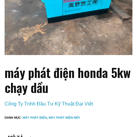
máy phát điện honda 5kw
chạy dầu
Công Ty Tnhh Đầu Tư Kỹ Thuật Đại Việt
DANH MỤC:
MÁY PHÁT ĐIỆN
,
MÁY PHÁT ĐIỆN MỚI