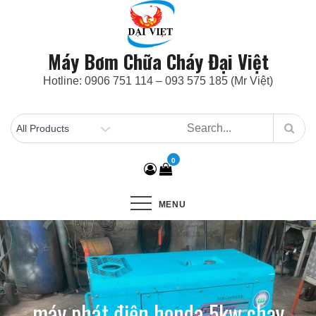
Skip
to
content
Máy Bơm Chữa Cháy Đại Việt
Hotline: 0906 751 114 – 093 575 185 (Mr Việt)
0
MENU
máy phát điện honda 5kw chạy