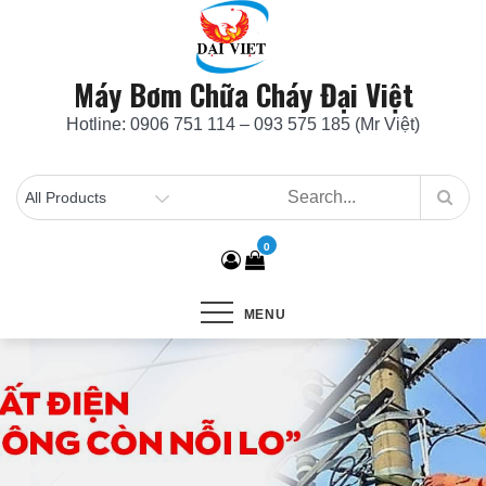
Skip
to
content
Máy Bơm Chữa Cháy Đại Việt
Hotline: 0906 751 114 – 093 575 185 (Mr Việt)
0
MENU