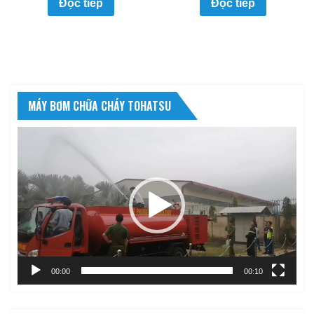
Đọc tiếp
Đọc tiếp
MÁY BƠM CHỮA CHÁY TOHATSU
Trình
chơi
Video
00:00
00:10