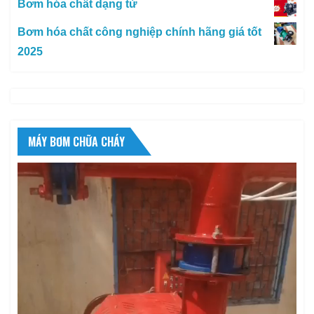
Bơm hóa chất dạng từ
Bơm hóa chất công nghiệp chính hãng giá tốt
2025
MÁY BƠM CHỮA CHÁY
Trình
chơi
Video