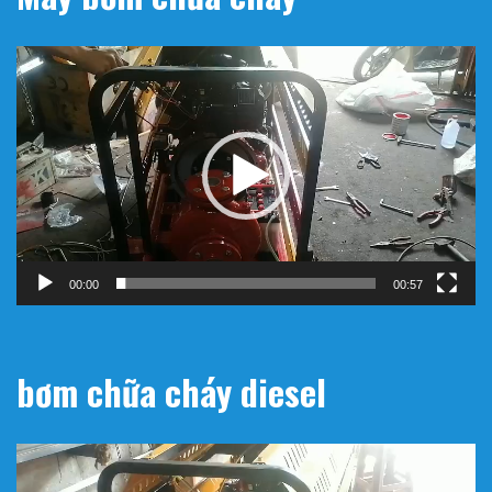
Trình
chơi
Video
00:00
00:57
bơm chữa cháy diesel
Trình
chơi