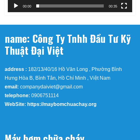
00:00
00:35
name: Công Ty Tnhh Đầu Tư Kỹ
Thuật Đại Việt
address :
182/13/40/16 Hồ Văn Long , Phường Bình
Hưng Hòa B, Bình Tân, Hồ Chí Minh , Việt Nam
email:
companydaiviet@gmail.com
telephone:
0906751114
WebSite: https://maybomchuachay.org
Máy bơm chữa cháy