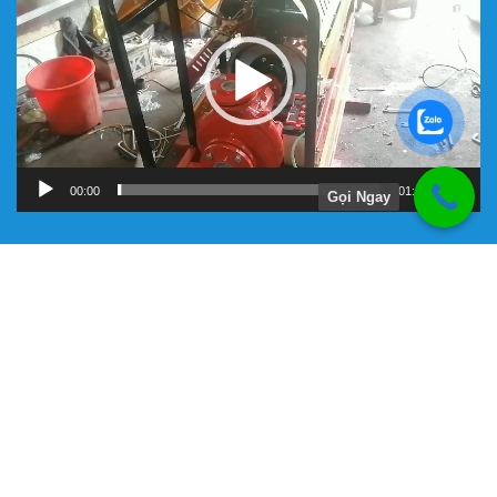
Video
00:00
01:11
Gọi Ngay
Hướng Dẫn
Chính Sách Bảo Hành
Giới Thiệu Về Công Ty Tnhh Đầu Tư Kỹ Thuật Đại Việt
Hình Thức Thanh Toán