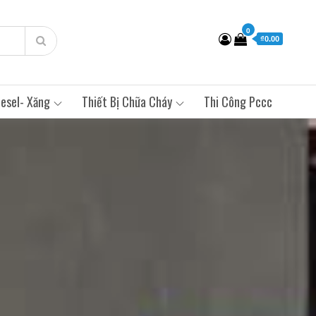
0
₫0.00
esel- Xăng
Thiết Bị Chữa Cháy
Thi Công Pccc