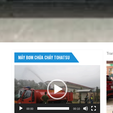
Tra
MÁY BƠM CHỮA CHÁY TOHATSU
Trình
chơi
Video
00:00
00:10