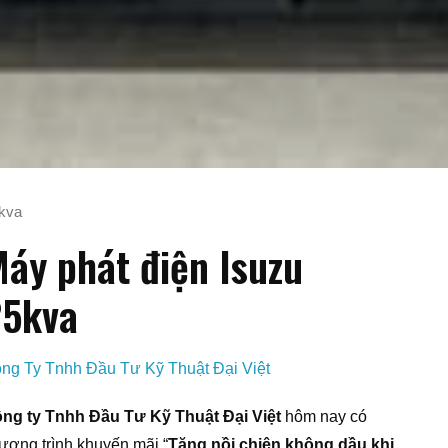
5kva
áy phát điện Isuzu
25kva
ng Ty Tnhh Đầu Tư Kỹ Thuật Đại Việt
ng ty Tnhh Đầu Tư Kỹ Thuật Đại Việt
hôm nay có
ương trình khuyến mãi “
Tặng nồi chiên không dầu khi