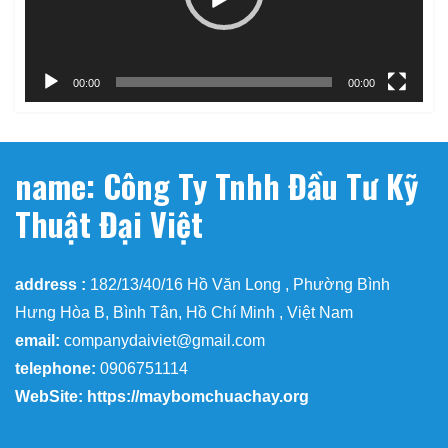
00:00
00:00
name: Công Ty Tnhh Đầu Tư Kỹ
Thuật Đại Việt
address :
182/13/40/16 Hồ Văn Long , Phường Bình
Hưng Hòa B, Bình Tân, Hồ Chí Minh , Việt Nam
email:
companydaiviet@gmail.com
telephone:
0906751114
WebSite: https://maybomchuachay.org