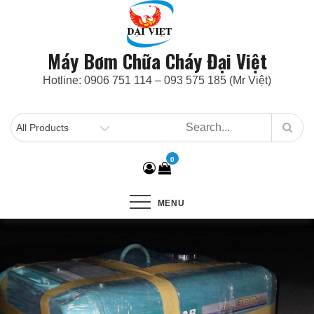
Skip
to
content
Máy Bơm Chữa Cháy Đại Việt
Hotline: 0906 751 114 – 093 575 185 (Mr Việt)
0
MENU