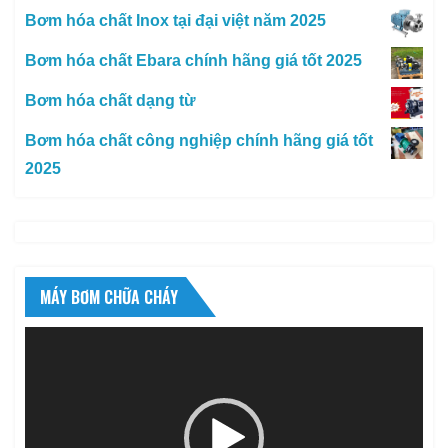
Bơm hóa chất Inox tại đại việt năm 2025
Bơm hóa chất Ebara chính hãng giá tốt 2025
Bơm hóa chất dạng từ
Bơm hóa chất công nghiệp chính hãng giá tốt
2025
MÁY BƠM CHỮA CHÁY
Trình
chơi
Video