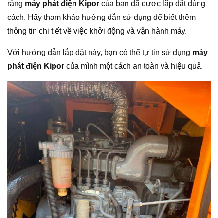
rằng
máy phát điện Kipor
của bạn đã được lắp đặt đúng
cách. Hãy tham khảo hướng dẫn sử dụng để biết thêm
thông tin chi tiết về việc khởi động và vận hành máy.
Với hướng dẫn lắp đặt này, bạn có thể tự tin sử dụng
máy
phát điện Kipor
của mình một cách an toàn và hiệu quả.