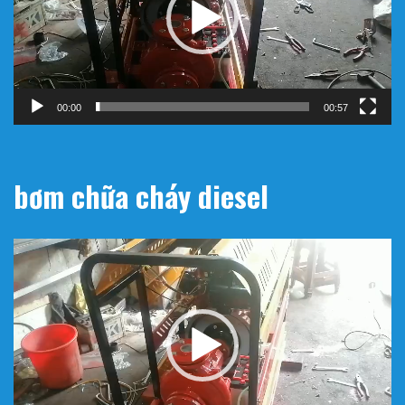
00:00
00:57
bơm chữa cháy diesel
Trình
chơi
Video