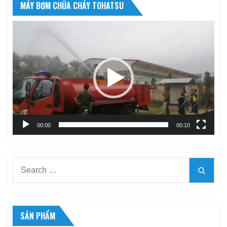
MÁY BƠM CHỮA CHÁY TOHATSU
Trình
chơi
Video
00:00
00:10
Search
Searc
for:
SẢN PHẨM