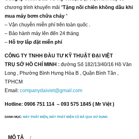
chương trình khuyến mãi “
Tặng nồi chiên không dầu khi
mua máy bơm chữa cháy
“
– Vận chuyễn miễn phí trên toàn quốc .
– Bảo hành máy lên đến 24 tháng
–
Hỗ trợ lắp đặt miễn phí
CÔNG TY TNHH ĐẦU TƯ KỸ THUẬT ĐẠI VIỆT
TRỤ SỞ HỒ CHÍ MINH :
đường Số 182/13/40/16 Hồ Văn
Long , Phường Bình Hưng Hòa B , Quận Bình Tân ,
TPHCM
Email:
companydaiviet@gmail.com
Hotline: 0906 751 114 – 093 575 1845 ( Mr Việt )
DANH MỤC:
MÁY PHÁT ĐIỆN
,
MÁY PHÁT ĐIỆN CŨ ĐÃ QUA SỬ DỤNG
MÔ TẢ