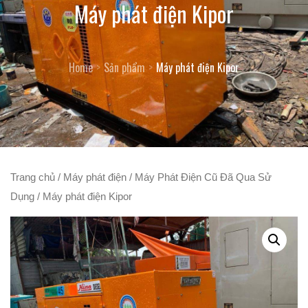
Máy phát điện Kipor
Home
Sản phẩm
Máy phát điện Kipor
Trang chủ
/
Máy phát điện
/
Máy Phát Điện Cũ Đã Qua Sử
Dụng
/ Máy phát điện Kipor