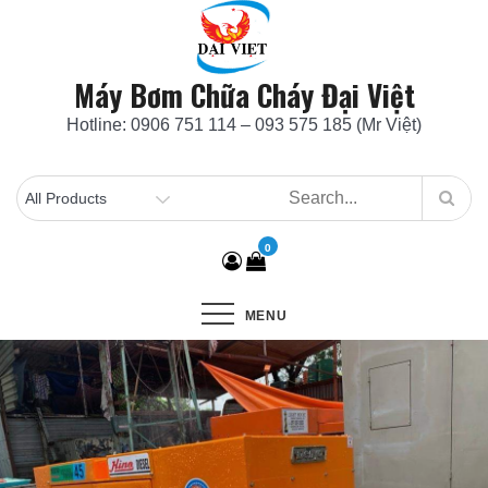
Skip
to
content
Máy Bơm Chữa Cháy Đại Việt
Hotline: 0906 751 114 – 093 575 185 (Mr Việt)
0
MENU