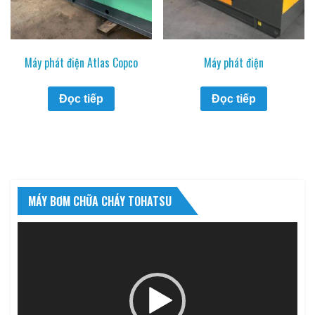
Máy phát điện Atlas Copco
Máy phát điện
Đọc tiếp
Đọc tiếp
MÁY BƠM CHỮA CHÁY TOHATSU
Trình
chơi
Video