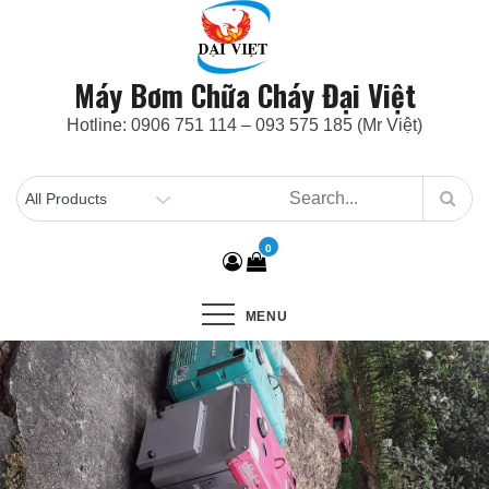
Skip
to
content
Máy Bơm Chữa Cháy Đại Việt
Hotline: 0906 751 114 – 093 575 185 (Mr Việt)
0
MENU