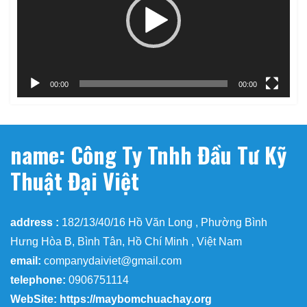
00:00
00:00
name: Công Ty Tnhh Đầu Tư Kỹ
Thuật Đại Việt
address :
182/13/40/16 Hồ Văn Long , Phường Bình
Hưng Hòa B, Bình Tân, Hồ Chí Minh , Việt Nam
email:
companydaiviet@gmail.com
telephone:
0906751114
WebSite: https://maybomchuachay.org