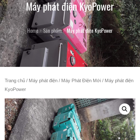
Máy phát điện KyoPower
Home
Sản phẩm
Máy phát điện KyoPower
Trang chủ
/
Máy phát điện
/
Máy Phát Điện Mới
/ Máy phát điện
KyoPower