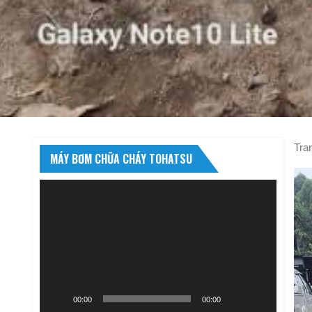
Tra
MÁY BƠM CHỮA CHÁY TOHATSU
Trình
chơi
Video
00:00
00:00