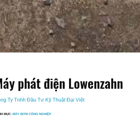
áy phát điện Lowenzahn
ng Ty Tnhh Đầu Tư Kỹ Thuật Đại Việt
NH MỤC:
MÁY BƠM CÔNG NGHIỆP