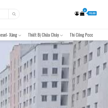
0
₫0.00
esel- Xăng
Thiết Bị Chữa Cháy
Thi Công Pccc