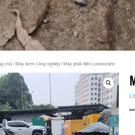
ng chủ
/
Máy bơm công nghiệp
/ Máy phát điện Lowenzahn
M
Cô
DA