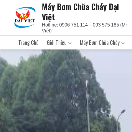
Máy Bơm Chữa Cháy Đại
Skip
to
Việt
content
Hotline: 0906 751 114 – 093 575 185 (Mr
Việt)
Trang Chủ
Giới Thiệu
Máy Bơm Chữa Cháy