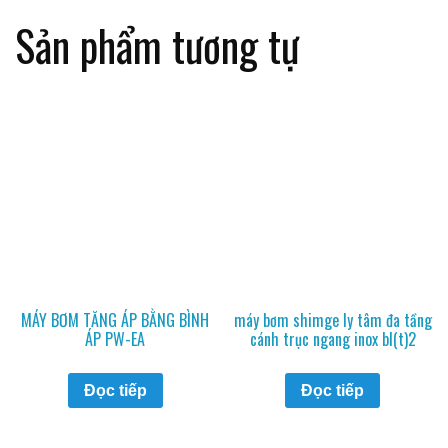
Sản phẩm tương tự
MÁY BƠM TĂNG ÁP BẰNG BÌNH
máy bơm shimge ly tâm đa tầng
ÁP PW-EA
cánh trục ngang inox bl(t)2
Đọc tiếp
Đọc tiếp