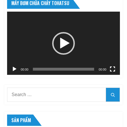
MÁY BƠM CHỮA CHÁY TOHATSU
Trình
chơi
Video
00:00
00:00
Search
Searc
for:
SẢN PHẨM