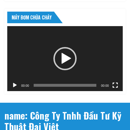
MÁY BƠM CHỮA CHÁY
Trình
chơi
Video
00:00
00:00
name: Công Ty Tnhh Đầu Tư Kỹ
Thuật Đại Việt