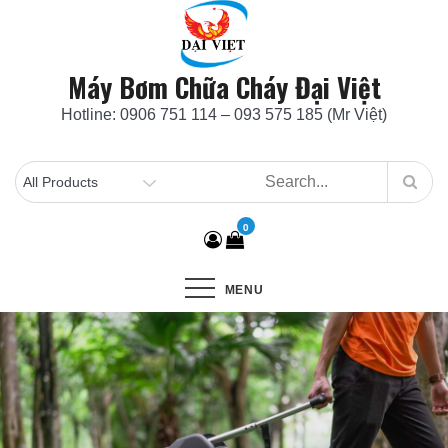
Skip
to
content
Máy Bơm Chữa Cháy Đại Việt
Hotline: 0906 751 114 – 093 575 185 (Mr Việt)
0
MENU