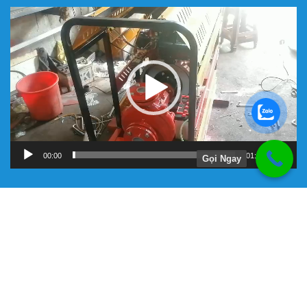
Trình
chơi
Video
00:00
01:11
Gọi Ngay
Hướng Dẫn
Chính Sách Bảo Hành
Giới Thiệu Về Công Ty Tnhh Đầu Tư Kỹ Thuật Đại Việt