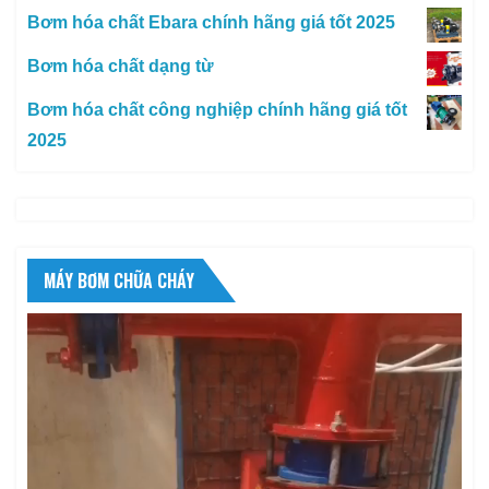
Bơm hóa chất Ebara chính hãng giá tốt 2025
Bơm hóa chất dạng từ
Bơm hóa chất công nghiệp chính hãng giá tốt
2025
MÁY BƠM CHỮA CHÁY
Trình
chơi
Video