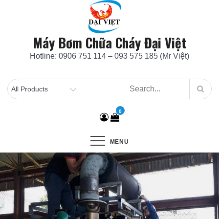
Skip
to
content
Máy Bơm Chữa Cháy Đại Việt
Hotline: 0906 751 114 – 093 575 185 (Mr Việt)
0
MENU