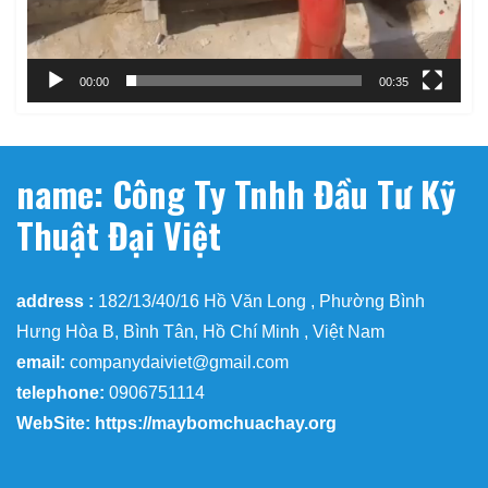
00:00
00:35
name: Công Ty Tnhh Đầu Tư Kỹ
Thuật Đại Việt
address :
182/13/40/16 Hồ Văn Long , Phường Bình
Hưng Hòa B, Bình Tân, Hồ Chí Minh , Việt Nam
email:
companydaiviet@gmail.com
telephone:
0906751114
WebSite: https://maybomchuachay.org