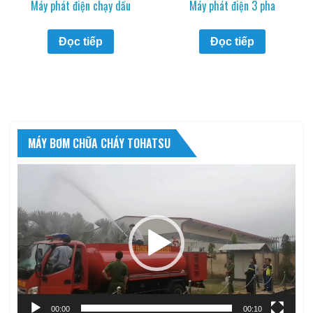
Máy phát điện chạy dầu
Máy phát điện 3 pha
Đọc tiếp
Đọc tiếp
MÁY BƠM CHỮA CHÁY TOHATSU
Trình
chơi
Video
00:00
00:10