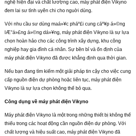
nghệ hiện đại và chất lươ̛ợng cao, máy phát điện Vikyno
đem lai sư tình uyên chi cho nguời dùng.
Với nhu cầu sư dùng maá»¥c pháº£i cung cáº¥p á»©ng
lÆ°á»£ng á»©ng dá»¥ng, máy phát điện Vikyno là sự lựa
chọn hoàn hảo cho các công trình xây dựng, khu công
nghiệp hay gia đình cá nhân. Sự bền bỉ và ổn định của
máy phát điện Vikyno đã được khẳng định qua thời gian.
Nếu bạn đang tìm kiếm một giải pháp tin cậy cho việc cung
cấp nguồn điện dự phòng hoặc liên tục, máy phát điện
Vikyno là sự lựa chọn không thể bỏ qua.
Công dụng về máy phát điện Vikyno
Máy phát điện Vikyno là một trong những thiết bị không thể
thiếu trong các hoạt động cần nguồn điện dự phòng. Với
chất lượng và hiệu suất cao, máy phát điện Vikyno đã