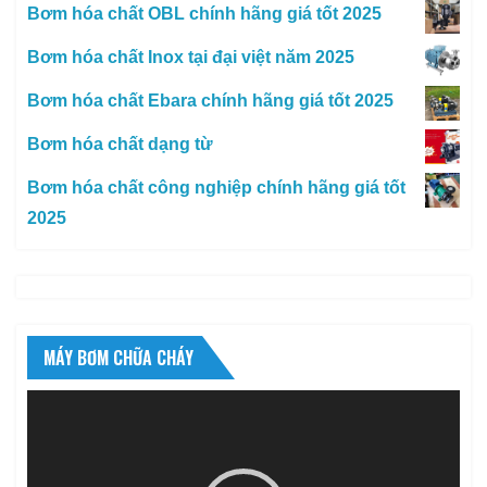
Bơm hóa chất OBL chính hãng giá tốt 2025
Bơm hóa chất Inox tại đại việt năm 2025
Bơm hóa chất Ebara chính hãng giá tốt 2025
Bơm hóa chất dạng từ
Bơm hóa chất công nghiệp chính hãng giá tốt
2025
MÁY BƠM CHỮA CHÁY
Trình
chơi
Video