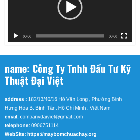
00:00
00:00
name: Công Ty Tnhh Đầu Tư Kỹ
Thuật Đại Việt
address :
182/13/40/16 Hồ Văn Long , Phường Bình
Hưng Hòa B, Bình Tân, Hồ Chí Minh , Việt Nam
email:
companydaiviet@gmail.com
telephone:
0906751114
WebSite: https://maybomchuachay.org