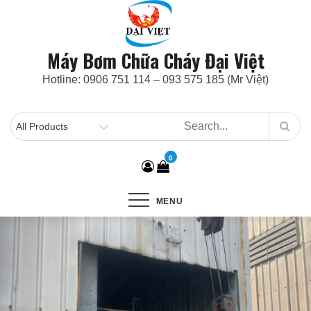
Skip
to
content
Máy Bơm Chữa Cháy Đại Việt
Hotline: 0906 751 114 – 093 575 185 (Mr Việt)
0
MENU