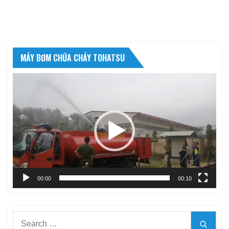
MÁY BƠM CHỮA CHÁY TOHATSU
Trình
chơi
Video
00:00
00:10
Search
Searc