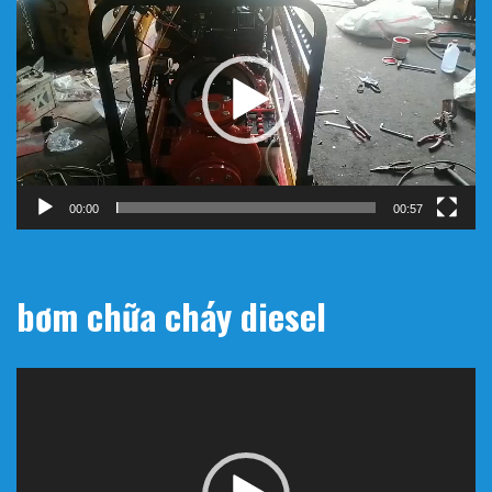
chơi
Video
00:00
00:57
bơm chữa cháy diesel
Trình
chơi
Video