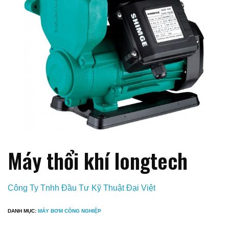
Máy thổi khí longtech
Công Ty Tnhh Đầu Tư Kỹ Thuật Đại Việt
DANH MỤC:
MÁY BƠM CÔNG NGHIỆP