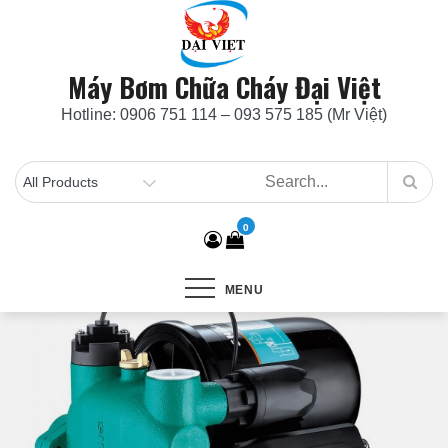
Skip
to
content
Máy Bơm Chữa Cháy Đại Việt
Hotline: 0906 751 114 – 093 575 185 (Mr Việt)
0
MENU