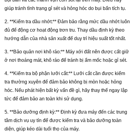
giúp tránh tình trạng gỉ sét và hỏng hóc do bụi bẩn tích tụ.
2. **Kiểm tra dầu nhớt:** Đảm bảo rằng mức dầu nhớt luôn
đủ để động cơ hoạt động trơn tru. Thay dầu định kỳ theo
hướng dẫn của nhà sản xuất để duy trì hiệu suất tốt nhất.
3. **Bảo quản nơi khô ráo:** Máy xới đất nên được cất giữ
ở nơi thoáng mát, khô ráo để tránh bị ẩm mốc hoặc gỉ sét.
4. **Kiểm tra bộ phận lưỡi cắt:** Lưỡi cắt cần được kiểm
tra thường xuyên để đảm bảo không bị mòn hoặc hỏng
hóc. Nếu phát hiện bất kỳ vấn đề gì, hãy thay thế ngay lập
tức để đảm bảo an toàn khi sử dụng.
5. **Bảo dưỡng định kỳ:** Định kỳ đưa máy đến các trung
tâm dịch vụ uy tín để được kiểm tra và bảo dưỡng toàn
diện, giúp kéo dài tuổi thọ của máy.