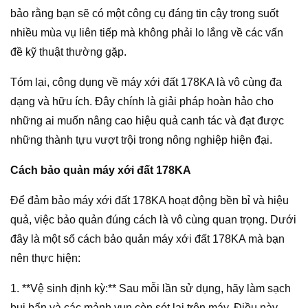
bảo rằng bạn sẽ có một công cụ đáng tin cậy trong suốt
nhiều mùa vụ liên tiếp mà không phải lo lắng về các vấn
đề kỹ thuật thường gặp.
Tóm lại, công dụng về máy xới đất 178KA là vô cùng đa
dạng và hữu ích. Đây chính là giải pháp hoàn hảo cho
những ai muốn nâng cao hiệu quả canh tác và đạt được
những thành tựu vượt trội trong nông nghiệp hiện đại.
Cách bảo quản máy xới đất 178KA
Để đảm bảo máy xới đất 178KA hoạt động bền bỉ và hiệu
quả, việc bảo quản đúng cách là vô cùng quan trọng. Dưới
đây là một số cách bảo quản máy xới đất 178KA mà bạn
nên thực hiện:
1. **Vệ sinh định kỳ:** Sau mỗi lần sử dụng, hãy làm sạch
bụi bẩn và các mảnh vụn còn sót lại trên máy. Điều này