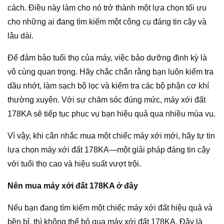
cách. Điều này làm cho nó trở thành một lựa chọn tối ưu
cho những ai đang tìm kiếm một công cụ đáng tin cậy và
lâu dài.
Để đảm bảo tuổi thọ của máy, việc bảo dưỡng định kỳ là
vô cùng quan trọng. Hãy chắc chắn rằng bạn luôn kiểm tra
dầu nhớt, làm sạch bộ lọc và kiểm tra các bộ phận cơ khí
thường xuyên. Với sự chăm sóc đúng mức, máy xới đất
178KA sẽ tiếp tục phục vụ bạn hiệu quả qua nhiều mùa vụ.
Vì vậy, khi cân nhắc mua một chiếc máy xới mới, hãy tự tin
lựa chọn máy xới đất 178KA—một giải pháp đáng tin cậy
với tuổi thọ cao và hiệu suất vượt trội.
Nên mua máy xới đất 178KA ở đây
Nếu bạn đang tìm kiếm một chiếc máy xới đất hiệu quả và
bền bỉ, thì không thể bỏ qua máy xới đất 178KA. Đây là