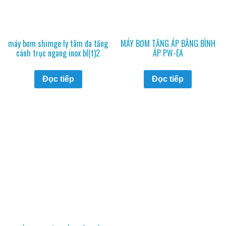
máy bơm shimge ly tâm đa tầng
MÁY BƠM TĂNG ÁP BẰNG BÌNH
cánh trục ngang inox bl(t)2
ÁP PW-EA
Đọc tiếp
Đọc tiếp