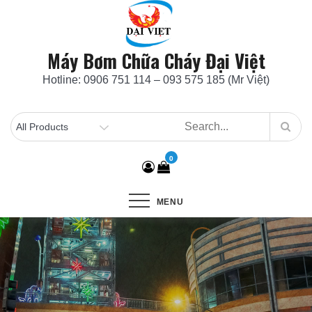
Skip
to
content
Máy Bơm Chữa Cháy Đại Việt
Hotline: 0906 751 114 – 093 575 185 (Mr Việt)
0
MENU