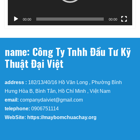
00:00
00:00
name: Công Ty Tnhh Đầu Tư Kỹ
Thuật Đại Việt
address :
182/13/40/16 Hồ Văn Long , Phường Bình
Hưng Hòa B, Bình Tân, Hồ Chí Minh , Việt Nam
email:
companydaiviet@gmail.com
telephone:
0906751114
WebSite: https://maybomchuachay.org