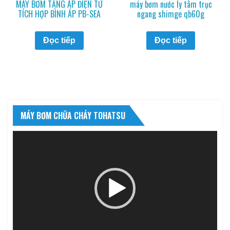
MÁY BƠM TĂNG ÁP ĐIỆN TỬ
máy bơm nước ly tâm trục
TÍCH HỢP BÌNH ÁP PB-SEA
ngang shimge qb60g
Đọc tiếp
Đọc tiếp
MÁY BƠM CHỮA CHÁY TOHATSU
Trình
chơi
Video