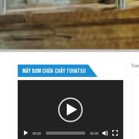
Tra
MÁY BƠM CHỮA CHÁY TOHATSU
Trình
chơi
Video
00:00
00:00