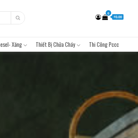
0
₫0.00
esel- Xăng
Thiết Bị Chữa Cháy
Thi Công Pccc