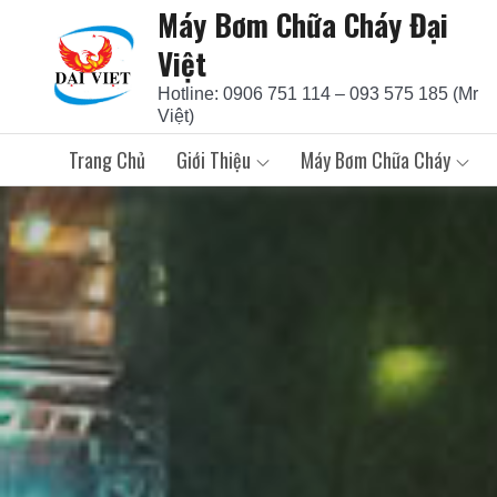
Máy Bơm Chữa Cháy Đại
Skip
to
Việt
content
Hotline: 0906 751 114 – 093 575 185 (Mr
Việt)
Trang Chủ
Giới Thiệu
Máy Bơm Chữa Cháy