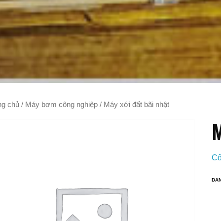
ng chủ
/
Máy bơm công nghiệp
/ Máy xới đất bãi nhật
M
Cô
DA