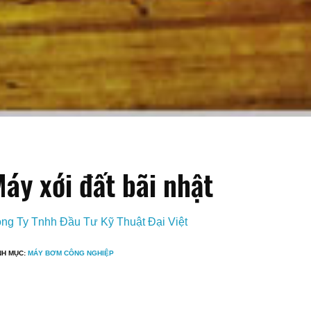
áy xới đất bãi nhật
ng Ty Tnhh Đầu Tư Kỹ Thuật Đại Việt
NH MỤC:
MÁY BƠM CÔNG NGHIỆP