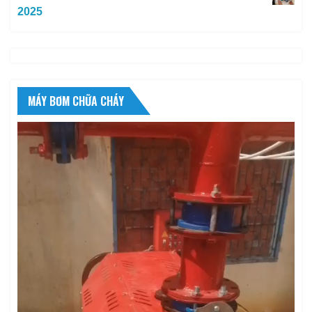
2025
MÁY BƠM CHỮA CHÁY
Trình
chơi
Video