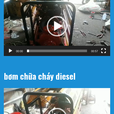
chơi
Video
00:00
00:57
bơm chữa cháy diesel
Trình
chơi
Video