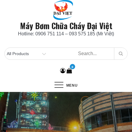
Skip
to
content
Máy Bơm Chữa Cháy Đại Việt
Hotline: 0906 751 114 – 093 575 185 (Mr Việt)
0
MENU