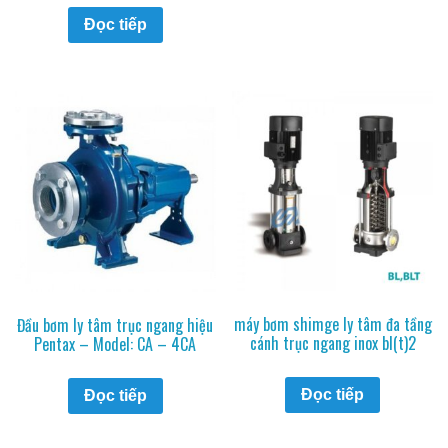
Đọc tiếp
máy bơm shimge ly tâm đa tầng
Đầu bơm ly tâm trục ngang hiệu
cánh trục ngang inox bl(t)2
Pentax – Model: CA – 4CA
Đọc tiếp
Đọc tiếp