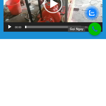
00:00
01:11
Gọi Ngay
Hướng Dẫn
Chính Sách Bảo Hành
Giới Thiệu Về Công Ty Tnhh Đầu Tư Kỹ Thuật Đại Việt
Hình Thức Thanh Toán
Hướng Dẫn Mua Hàng
Liên Hệ Đặt Hàng