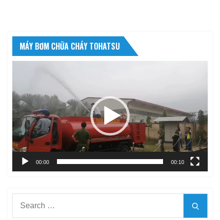
MÁY BƠM CHỮA CHÁY TOHATSU
Trình
chơi
Video
00:00
00:10
Search
Searc
for: