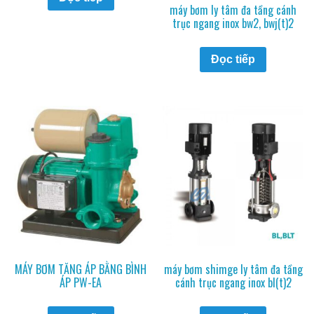
máy bơm ly tâm đa tầng cánh
trục ngang inox bw2, bwj(t)2
Đọc tiếp
MÁY BƠM TĂNG ÁP BẰNG BÌNH
máy bơm shimge ly tâm đa tầng
ÁP PW-EA
cánh trục ngang inox bl(t)2