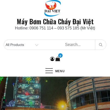
Skip
to
content
Máy Bơm Chữa Cháy Đại Việt
Hotline: 0906 751 114 – 093 575 185 (Mr Việt)
0
MENU