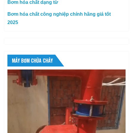
Bơm hóa chất dạng từ
Bơm hóa chất công nghiệp chính hãng giá tốt
2025
MÁY BƠM CHỮA CHÁY
Trình
chơi
Video