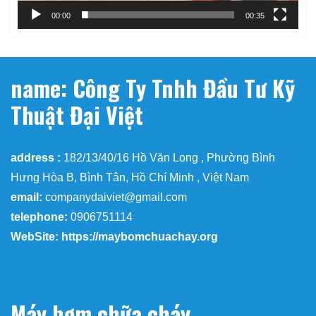
00:00
00:35
name: Công Ty Tnhh Đầu Tư Kỹ
Thuật Đại Việt
address :
182/13/40/16 Hồ Văn Long , Phường Bình
Hưng Hòa B, Bình Tân, Hồ Chí Minh , Việt Nam
email:
companydaiviet@gmail.com
telephone:
0906751114
WebSite: https://maybomchuachay.org
Máy bơm chữa cháy