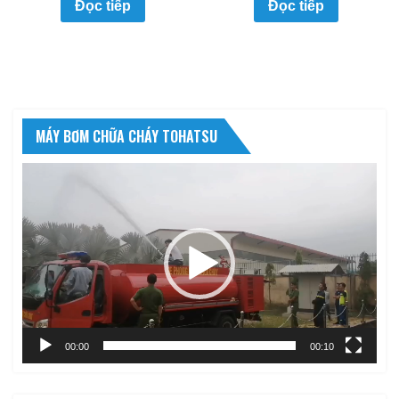
Đọc tiếp
Đọc tiếp
MÁY BƠM CHỮA CHÁY TOHATSU
Trình
chơi
Video
00:00
00:10