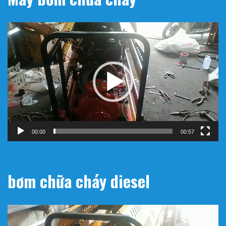
Trình
chơi
Video
00:00
00:57
bơm chữa cháy diesel
Trình
chơi