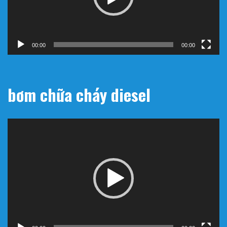
00:00
00:57
bơm chữa cháy diesel
Trình
chơi
Video