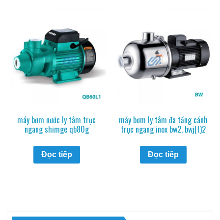
máy bơm nước ly tâm trục
máy bơm ly tâm đa tầng cánh
ngang shimge qb80g
trục ngang inox bw2, bwj(t)2
Đọc tiếp
Đọc tiếp