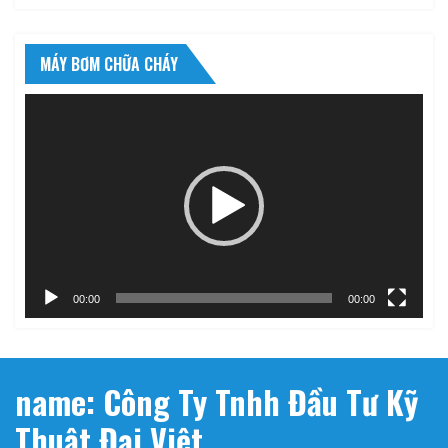
MÁY BƠM CHỮA CHÁY
Trình
chơi
Video
00:00
00:00
name: Công Ty Tnhh Đầu Tư Kỹ
Thuật Đại Việt