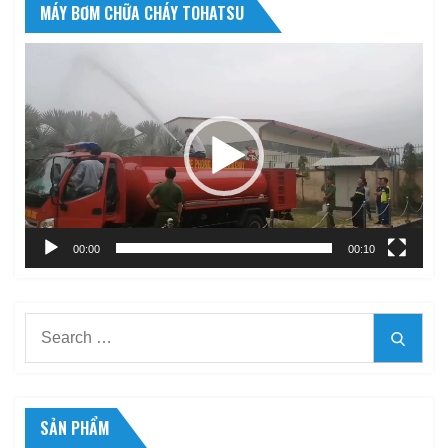
MÁY BƠM CHỮA CHÁY TOHATSU
Trình
chơi
Video
00:00
00:10
Search
Searc
for:
SẢN PHẨM