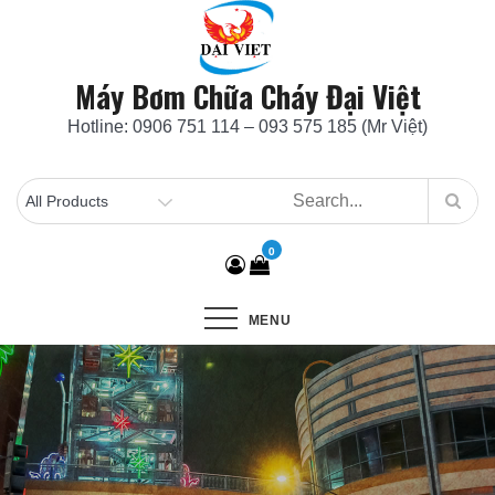
Skip
to
content
Máy Bơm Chữa Cháy Đại Việt
Hotline: 0906 751 114 – 093 575 185 (Mr Việt)
0
MENU