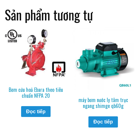
Sản phẩm tương tự
Bơm cứu hoả Ebara theo tiêu
chuẩn NFPA 20
máy bơm nước ly tâm trục
ngang shimge qb60g
Đọc tiếp
Đọc tiếp