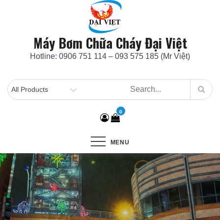
Skip
to
content
Máy Bơm Chữa Cháy Đại Việt
Hotline: 0906 751 114 – 093 575 185 (Mr Việt)
0
MENU