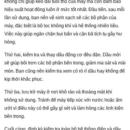
không chỉ giúp kéo dài tuổi thọ của máy mà còn đảm bảo
hiệu suất hoạt động luôn ở mức tốt nhất. Đầu tiên, sau mỗi
lần sử dụng, bạn nên vệ sinh sạch sẽ các bộ phận của
máy, đặc biệt là bộ lọc không khí và hệ thống nhiên liệu.
Việc này giúp ngăn chặn bụi bẩn và cặn bã tích tụ gây hư
hỏng.
Thứ hai, kiểm tra và thay dầu động cơ đều đặn. Dầu mới
sẽ giúp bôi trơn các bộ phận bên trong, giảm ma sát và mài
mòn. Bạn cũng nên kiểm tra xem có rò rỉ dầu hay không để
kịp thời khắc phục.
Thứ ba, lưu trữ máy ở nơi khô ráo và thoáng mát khi
không sử dụng. Tránh để máy tiếp xúc với nước hoặc ẩm
ướt vì điều này có thể gây gỉ sét và làm hỏng các linh kiện
bên trong.
Cuối cùng, định kỳ kiểm tra toàn bộ hệ thống điện và dây