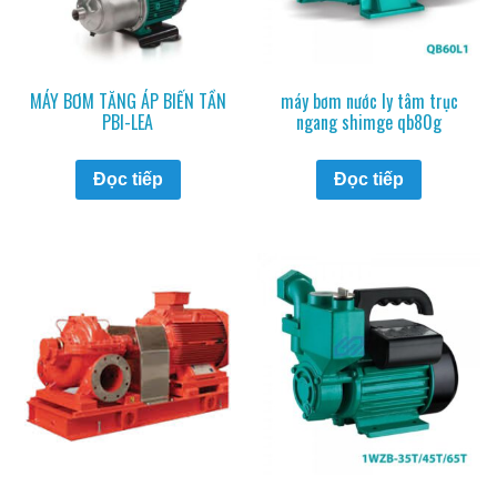
MÁY BƠM TĂNG ÁP BIẾN TẦN
máy bơm nước ly tâm trục
PBI-LEA
ngang shimge qb80g
Đọc tiếp
Đọc tiếp