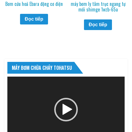
Bơm cứu hoả Ebara động cơ điện
máy bơm ly tâm trục ngang tự
mồi shimge 1wzb-65a
Đọc tiếp
Đọc tiếp
MÁY BƠM CHỮA CHÁY TOHATSU
Trình
chơi
Video