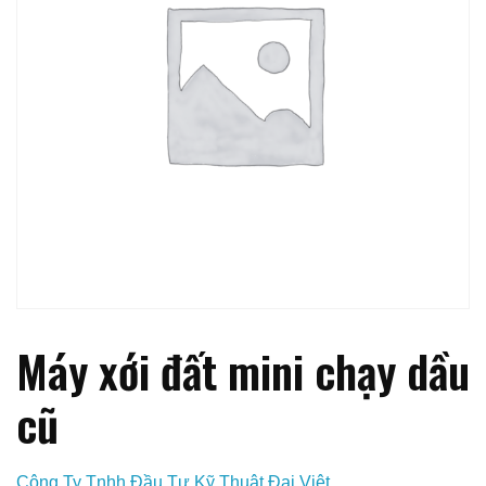
Máy xới đất mini chạy dầu
cũ
Công Ty Tnhh Đầu Tư Kỹ Thuật Đại Việt