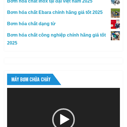
Bơm hóa chất Inox tại đại việt năm 2025
Bơm hóa chất Ebara chính hãng giá tốt 2025
Bơm hóa chất dạng từ
Bơm hóa chất công nghiệp chính hãng giá tốt
2025
MÁY BƠM CHỮA CHÁY
Trình
chơi
Video