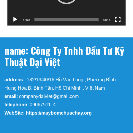
00:00
00:00
name: Công Ty Tnhh Đầu Tư Kỹ
Thuật Đại Việt
address :
182/13/40/16 Hồ Văn Long , Phường Bình
Hưng Hòa B, Bình Tân, Hồ Chí Minh , Việt Nam
email:
companydaiviet@gmail.com
telephone:
0906751114
WebSite: https://maybomchuachay.org