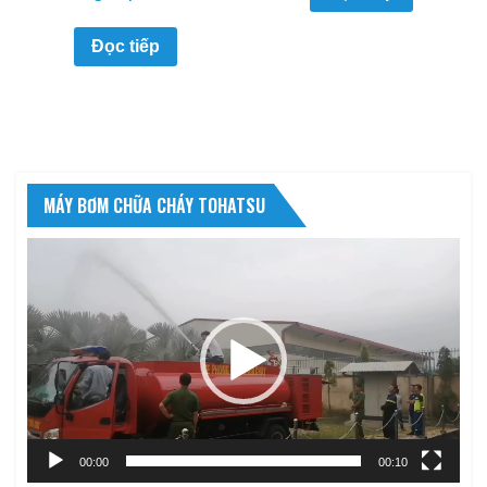
Đọc tiếp
MÁY BƠM CHỮA CHÁY TOHATSU
Trình
chơi
Video
00:00
00:10