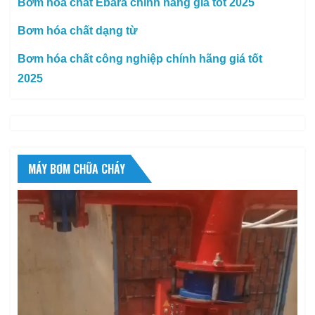
Bơm hóa chất Ebara chính hãng giá tốt 2025
Bơm hóa chất dạng từ
Bơm hóa chất công nghiệp chính hãng giá tốt
2025
MÁY BƠM CHỮA CHÁY
Trình
chơi
Video