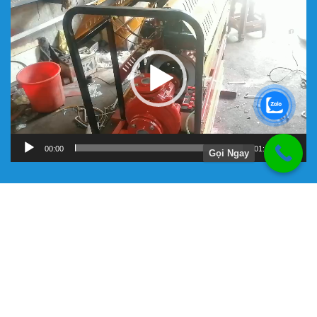
Trình
chơi
Video
00:00
01:11
Gọi Ngay
Hướng Dẫn
Chính Sách Bảo Hành
Giới Thiệu Về Công Ty Tnhh Đầu Tư Kỹ Thuật Đại Việt