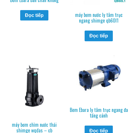
máy bơm nước ly tâm trục
Đọc tiếp
ngang shimge qb60l1
Đọc tiếp
Bơm Ebara ly tâm trục ngang đa
tầng cánh
máy bơm chìm nước thải
shimge wqdas – cb
Đọc tiếp