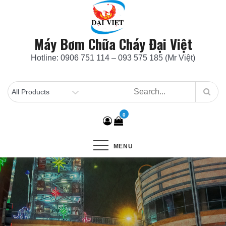
Skip
to
content
Máy Bơm Chữa Cháy Đại Việt
Hotline: 0906 751 114 – 093 575 185 (Mr Việt)
0
MENU