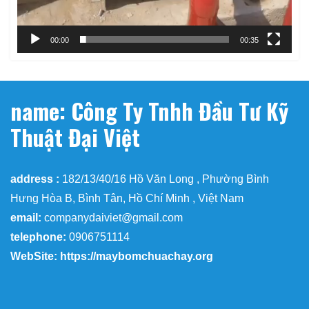
00:00
00:35
name: Công Ty Tnhh Đầu Tư Kỹ
Thuật Đại Việt
address :
182/13/40/16 Hồ Văn Long , Phường Bình
Hưng Hòa B, Bình Tân, Hồ Chí Minh , Việt Nam
email:
companydaiviet@gmail.com
telephone:
0906751114
WebSite: https://maybomchuachay.org