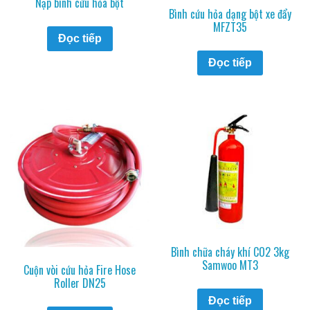
Nạp bình cứu hỏa bột
Bình cứu hỏa dạng bột xe đẩy
MFZT35
Đọc tiếp
Đọc tiếp
Bình chữa cháy khí CO2 3kg
Samwoo MT3
Cuộn vòi cứu hỏa Fire Hose
Roller DN25
Đọc tiếp