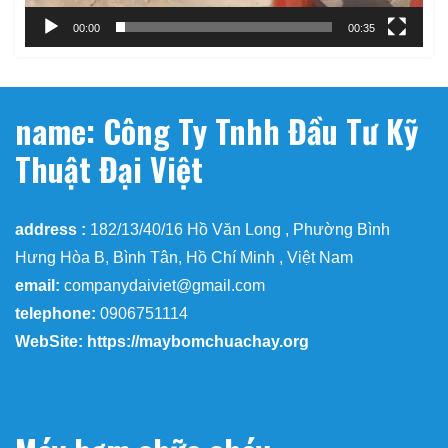
00:00
00:35
name: Công Ty Tnhh Đầu Tư Kỹ
Thuật Đại Việt
address :
182/13/40/16 Hồ Văn Long , Phường Bình
Hưng Hòa B, Bình Tân, Hồ Chí Minh , Việt Nam
email:
companydaiviet@gmail.com
telephone:
0906751114
WebSite: https://maybomchuachay.org