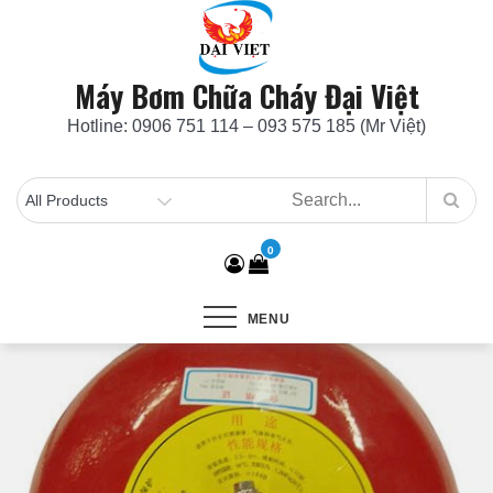
Skip
to
content
Máy Bơm Chữa Cháy Đại Việt
Hotline: 0906 751 114 – 093 575 185 (Mr Việt)
0
MENU