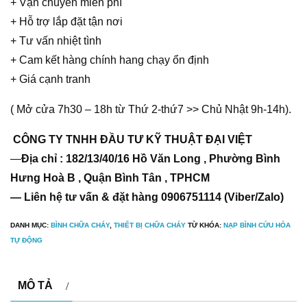
+ Vận chuyển miễn phí
+ Hỗ trợ lắp đặt tận nơi
+ Tư vấn nhiệt tình
+ Cam kết hàng chính hang chạy ổn định
+ Giá cạnh tranh
( Mở cửa 7h30 – 18h từ Thứ 2-thứ7 >> Chủ Nhật 9h-14h).
CÔNG TY TNHH ĐẦU TƯ KỸ THUẬT ĐẠI VIỆT
—
Địa chỉ : 182/13/40/16 Hồ Văn Long , Phường Bình
Hưng Hoà B , Quận Bình Tân , TPHCM
— Liên hệ tư vấn & đặt hàng 0906751114 (Viber/Zalo)
DANH MỤC:
BÌNH CHỮA CHÁY
,
THIẾT BỊ CHỮA CHÁY
TỪ KHÓA:
NẠP BÌNH CỨU HỎA
TỰ ĐỘNG
MÔ TẢ