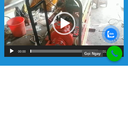
chơi
Video
00:00
01:11
Gọi Ngay
Hướng Dẫn
Chính Sách Bảo Hành
Giới Thiệu Về Công Ty Tnhh Đầu Tư Kỹ Thuật Đại Việt
Hình Thức Thanh Toán