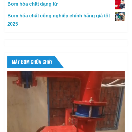
Bơm hóa chất dạng từ
Bơm hóa chất công nghiệp chính hãng giá tốt
2025
MÁY BƠM CHỮA CHÁY
Trình
chơi
Video