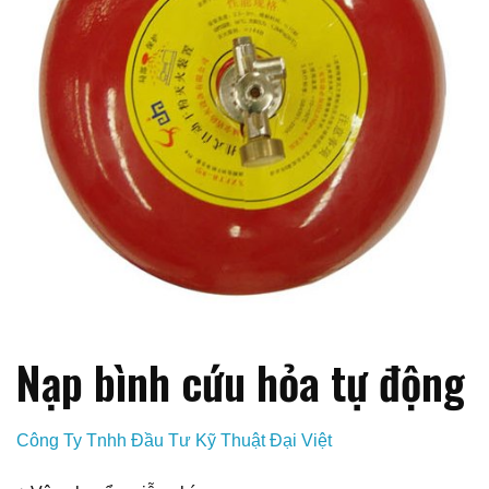
Nạp bình cứu hỏa tự động
Công Ty Tnhh Đầu Tư Kỹ Thuật Đại Việt