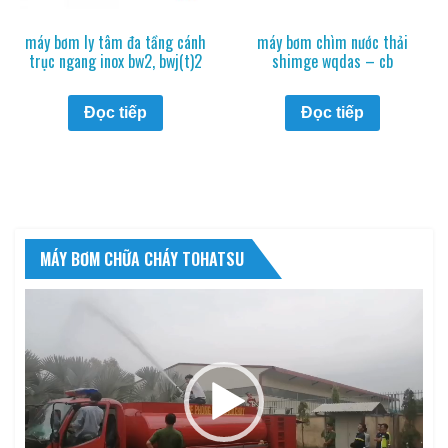
máy bơm ly tâm đa tầng cánh
máy bơm chìm nước thải
trục ngang inox bw2, bwj(t)2
shimge wqdas – cb
Đọc tiếp
Đọc tiếp
MÁY BƠM CHỮA CHÁY TOHATSU
Trình
chơi
Video