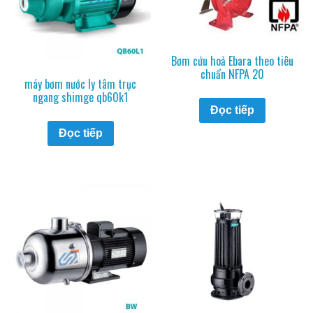
Bơm cứu hoả Ebara theo tiêu
chuẩn NFPA 20
máy bơm nước ly tâm trục
ngang shimge qb60k1
Đọc tiếp
Đọc tiếp