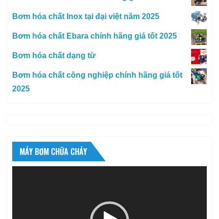
Bơm hóa chất Inox tại đại việt năm 2025
Bơm hóa chất Ebara chính hãng giá tốt 2025
Bơm hóa chất dạng từ
Bơm hóa chất công nghiệp chính hãng giá tốt
2025
MÁY BƠM CHỮA CHÁY
Trình
chơi
Video