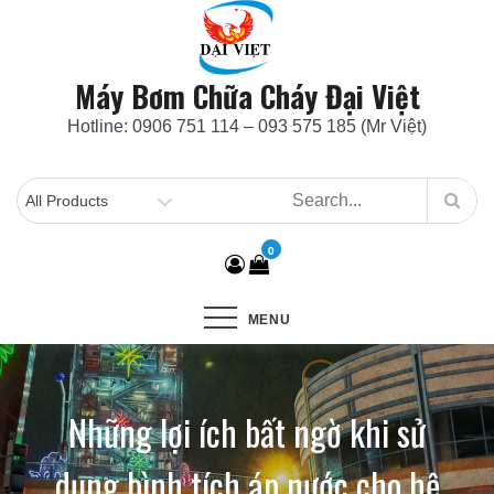
Skip
to
content
Máy Bơm Chữa Cháy Đại Việt
Hotline: 0906 751 114 – 093 575 185 (Mr Việt)
0
MENU
Những lợi ích bất ngờ khi sử
dụng bình tích áp nước cho hệ