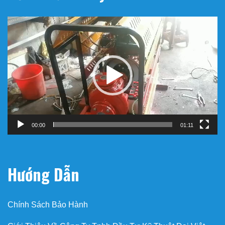
Trình
chơi
Video
00:00
01:11
Hướng Dẫn
Chính Sách Bảo Hành