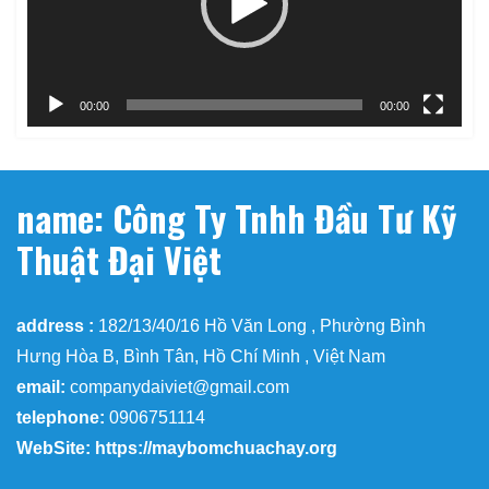
00:00
00:00
name: Công Ty Tnhh Đầu Tư Kỹ
Thuật Đại Việt
address :
182/13/40/16 Hồ Văn Long , Phường Bình
Hưng Hòa B, Bình Tân, Hồ Chí Minh , Việt Nam
email:
companydaiviet@gmail.com
telephone:
0906751114
WebSite: https://maybomchuachay.org