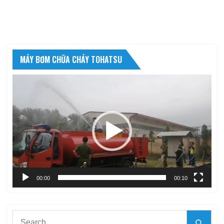
MÁY BƠM CHỮA CHÁY TOHATSU
Trình
chơi
Video
00:00
00:10
Search
Searc