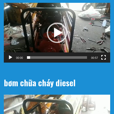
Trình
chơi
Video
00:00
00:57
bơm chữa cháy diesel
Trình
chơi
Video