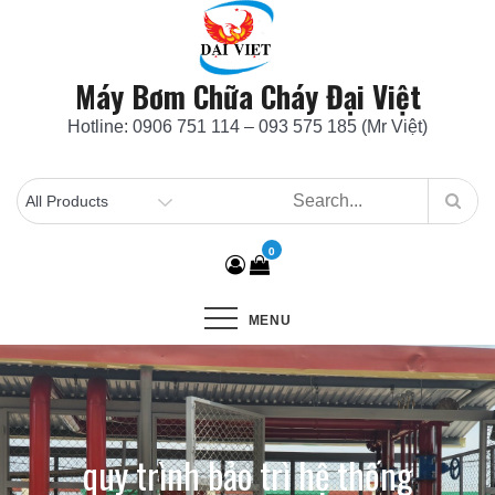
Skip
to
content
Máy Bơm Chữa Cháy Đại Việt
Hotline: 0906 751 114 – 093 575 185 (Mr Việt)
0
MENU
quy trình bảo trì hệ thống