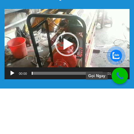
Trình
chơi
Video
00:00
01:11
Gọi Ngay
Hướng Dẫn
Chính Sách Bảo Hành
Giới Thiệu Về Công Ty Tnhh Đầu Tư Kỹ Thuật Đại Việt