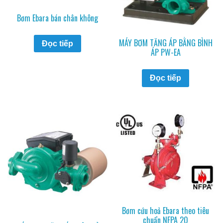
Bơm Ebara bán chân không
MÁY BƠM TĂNG ÁP BẰNG BÌNH
Đọc tiếp
ÁP PW-EA
Đọc tiếp
Bơm cứu hoả Ebara theo tiêu
chuẩn NFPA 20