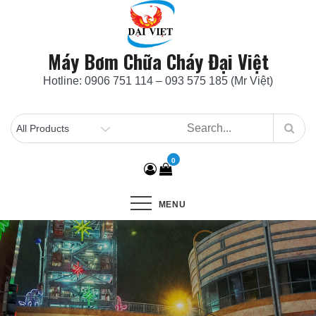
Skip
to
content
Máy Bơm Chữa Cháy Đại Việt
Hotline: 0906 751 114 – 093 575 185 (Mr Việt)
0
MENU