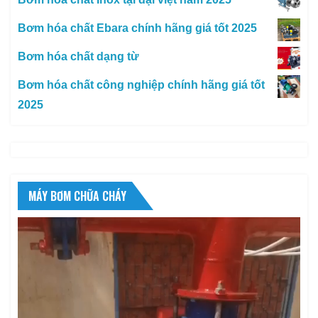
Bơm hóa chất Ebara chính hãng giá tốt 2025
Bơm hóa chất dạng từ
Bơm hóa chất công nghiệp chính hãng giá tốt
2025
MÁY BƠM CHỮA CHÁY
Trình
chơi
Video