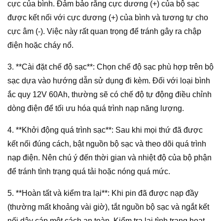
cực của bình. Đảm bảo rằng cực dương (+) của bộ sạc
được kết nối với cực dương (+) của bình và tương tự cho
cực âm (-). Việc này rất quan trọng để tránh gây ra chập
điện hoặc cháy nổ.
3. **Cài đặt chế độ sạc**: Chọn chế độ sạc phù hợp trên bộ
sạc dựa vào hướng dẫn sử dụng đi kèm. Đối với loại bình
ắc quy 12V 60Ah, thường sẽ có chế độ tự động điều chỉnh
dòng điện để tối ưu hóa quá trình nạp năng lượng.
4. **Khởi động quá trình sạc**: Sau khi mọi thứ đã được
kết nối đúng cách, bật nguồn bộ sạc và theo dõi quá trình
nạp điện. Nên chú ý đến thời gian và nhiệt độ của bộ phận
để tránh tình trạng quá tải hoặc nóng quá mức.
5. **Hoàn tất và kiểm tra lại**: Khi pin đã được nạp đầy
(thường mất khoảng vài giờ), tắt nguồn bộ sạc và ngắt kết
nối dây cáp một cách an toàn. Kiểm tra lại tình trạng hoạt