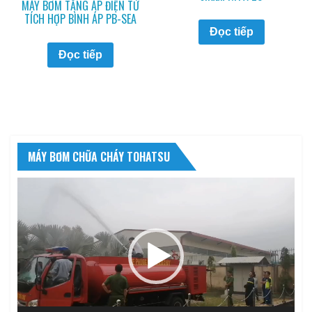
MÁY BƠM TĂNG ÁP ĐIỆN TỬ
TÍCH HỢP BÌNH ÁP PB-SEA
Đọc tiếp
Đọc tiếp
MÁY BƠM CHỮA CHÁY TOHATSU
Trình
chơi
Video