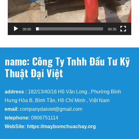
00:00
00:35
name: Công Ty Tnhh Đầu Tư Kỹ
Thuật Đại Việt
address :
182/13/40/16 Hồ Văn Long , Phường Bình
Hưng Hòa B, Bình Tân, Hồ Chí Minh , Việt Nam
email:
companydaiviet@gmail.com
telephone:
0906751114
WebSite: https://maybomchuachay.org