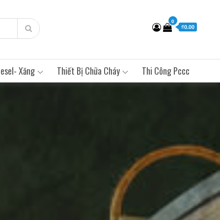
0
₫0.00
esel- Xăng
Thiết Bị Chữa Cháy
Thi Công Pccc