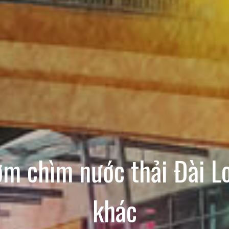
ơm chìm nước thải Đài L
khác