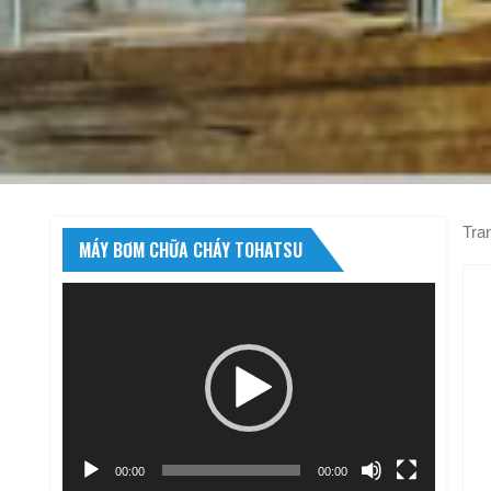
Tra
MÁY BƠM CHỮA CHÁY TOHATSU
Trình
chơi
Video
00:00
00:00