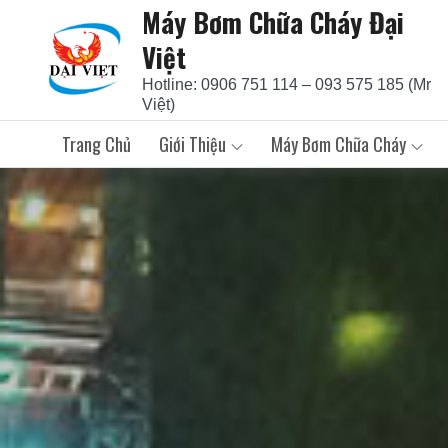
Máy Bơm Chữa Cháy Đại
Skip
to
Việt
content
Hotline: 0906 751 114 – 093 575 185 (Mr
Việt)
Trang Chủ
Giới Thiệu
Máy Bơm Chữa Cháy