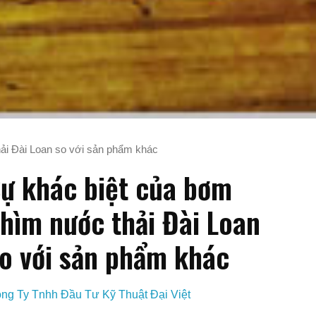
ải Đài Loan so với sản phẩm khác
ự khác biệt của bơm
hìm nước thải Đài Loan
o với sản phẩm khác
ng Ty Tnhh Đầu Tư Kỹ Thuật Đại Việt