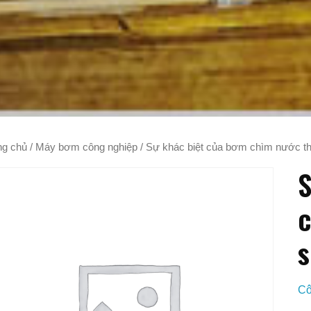
ng chủ
/
Máy bơm công nghiệp
/ Sự khác biệt của bơm chìm nước th
S
c
s
Cô