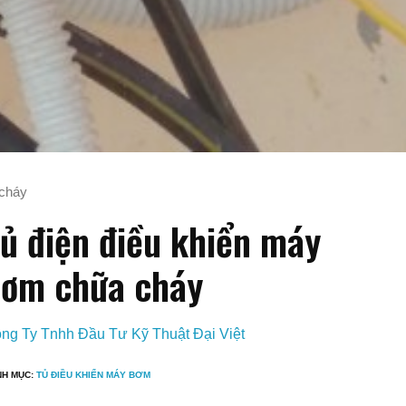
 cháy
ủ điện điều khiển máy
ơm chữa cháy
ng Ty Tnhh Đầu Tư Kỹ Thuật Đại Việt
NH MỤC:
TỦ ĐIỀU KHIỂN MÁY BƠM