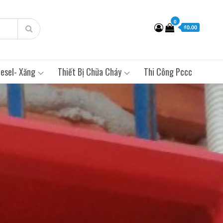
0
₫0.00
esel- Xăng
Thiết Bị Chữa Cháy
Thi Công Pccc