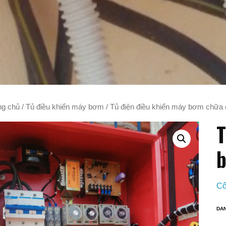
ng chủ
/
Tủ điều khiển máy bơm
/ Tủ điện điều khiển máy bơm chữa
T
b
Cô
DA