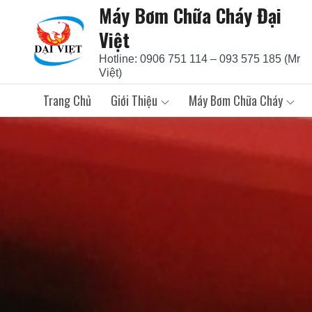
Máy Bơm Chữa Cháy Đại
Skip
to
Việt
content
Hotline: 0906 751 114 – 093 575 185 (Mr
Việt)
Trang Chủ
Giới Thiệu
Máy Bơm Chữa Cháy