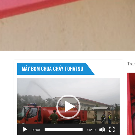
Tra
MÁY BƠM CHỮA CHÁY TOHATSU
Trình
chơi
Video
00:00
00:10