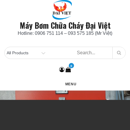
Skip
to
content
Máy Bơm Chữa Cháy Đại Việt
Hotline: 0906 751 114 – 093 575 185 (Mr Việt)
0
MENU