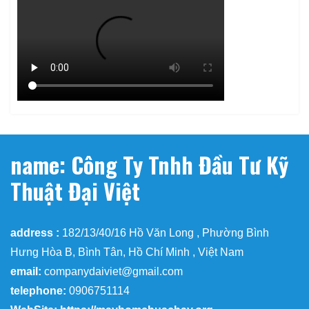
name: Công Ty Tnhh Đầu Tư Kỹ
Thuật Đại Việt
address :
182/13/40/16 Hồ Văn Long , Phường Bình
Hưng Hòa B, Bình Tân, Hồ Chí Minh , Việt Nam
email:
companydaiviet@gmail.com
telephone:
0906751114