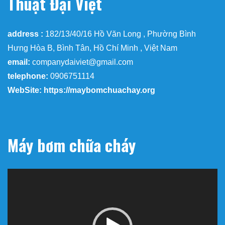
Thuật Đại Việt
address :
182/13/40/16 Hồ Văn Long , Phường Bình
Hưng Hòa B, Bình Tân, Hồ Chí Minh , Việt Nam
email:
companydaiviet@gmail.com
telephone:
0906751114
WebSite: https://maybomchuachay.org
Máy bơm chữa cháy
Trình
chơi
Video