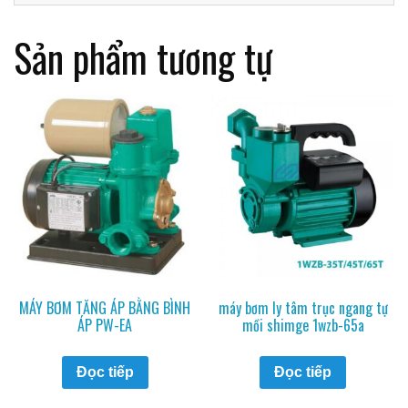
Sản phẩm tương tự
MÁY BƠM TĂNG ÁP BẰNG BÌNH
máy bơm ly tâm trục ngang tự
ÁP PW-EA
mồi shimge 1wzb-65a
Đọc tiếp
Đọc tiếp