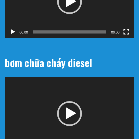
00:00
00:00
bơm chữa cháy diesel
Trình
chơi
Video