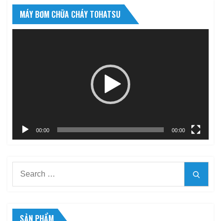
MÁY BƠM CHỮA CHÁY TOHATSU
Trình
chơi
Video
00:00
00:00
Search
Searc
for:
SẢN PHẨM