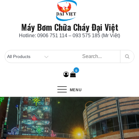
Skip
to
content
Máy Bơm Chữa Cháy Đại Việt
Hotline: 0906 751 114 – 093 575 185 (Mr Việt)
0
MENU