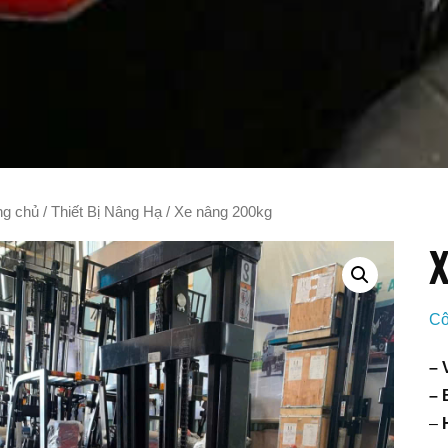
ng chủ
/
Thiết Bị Nâng Hạ
/ Xe nâng 200kg
X
Cô
– 
– 
–