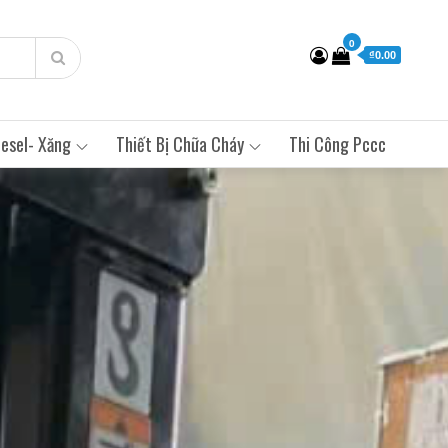
0
₫0.00
esel- Xăng
Thiết Bị Chữa Cháy
Thi Công Pccc