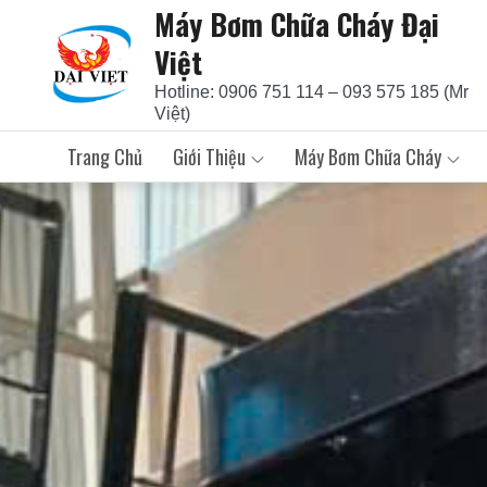
Máy Bơm Chữa Cháy Đại
Skip
to
Việt
content
Hotline: 0906 751 114 – 093 575 185 (Mr
Việt)
Trang Chủ
Giới Thiệu
Máy Bơm Chữa Cháy