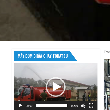
Tra
MÁY BƠM CHỮA CHÁY TOHATSU
Trình
chơi
Video
00:00
00:10