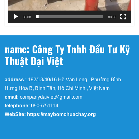
00:00
00:35
name: Công Ty Tnhh Đầu Tư Kỹ
Thuật Đại Việt
address :
182/13/40/16 Hồ Văn Long , Phường Bình
Hưng Hòa B, Bình Tân, Hồ Chí Minh , Việt Nam
email:
companydaiviet@gmail.com
telephone:
0906751114
WebSite: https://maybomchuachay.org