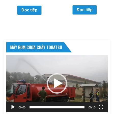
Đọc tiếp
Đọc tiếp
MÁY BƠM CHỮA CHÁY TOHATSU
Trình
chơi
Video
00:00
00:10