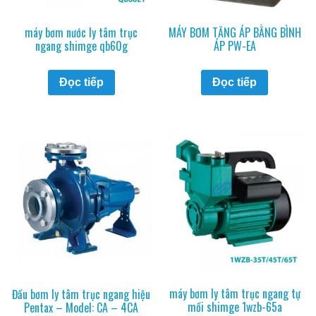
máy bơm nước ly tâm trục
MÁY BƠM TĂNG ÁP BẰNG BÌNH
ngang shimge qb60g
ÁP PW-EA
Đọc tiếp
Đọc tiếp
máy bơm ly tâm trục ngang tự
Đầu bơm ly tâm trục ngang hiệu
mồi shimge 1wzb-65a
Pentax – Model: CA – 4CA