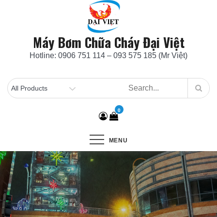
Skip
to
content
Máy Bơm Chữa Cháy Đại Việt
Hotline: 0906 751 114 – 093 575 185 (Mr Việt)
0
MENU