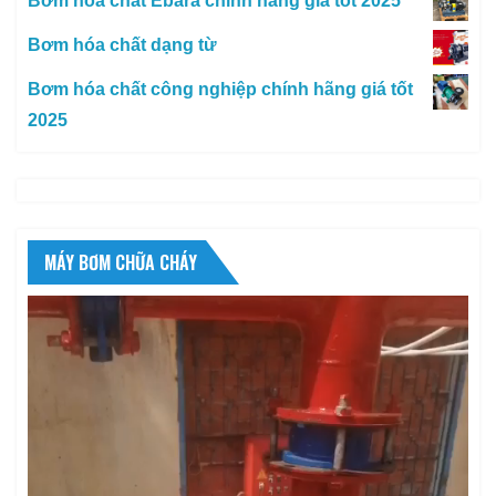
Bơm hóa chất Ebara chính hãng giá tốt 2025
Bơm hóa chất dạng từ
Bơm hóa chất công nghiệp chính hãng giá tốt
2025
MÁY BƠM CHỮA CHÁY
Trình
chơi
Video