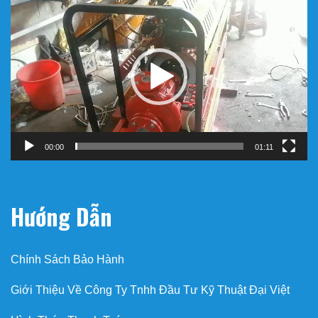
Trình
chơi
Video
00:00
01:11
Hướng Dẫn
Chính Sách Bảo Hành
Giới Thiệu Về Công Ty Tnhh Đầu Tư Kỹ Thuật Đại Việt