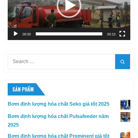
00:00
00:10
Search
Searc
for:
SẢN PHẨM
Bơm định lượng hóa chất Seko giá tốt 2025
Bơm định lượng hóa chất Pulsafeeder năm
2025
Bơm định lượng hóa chất Prominent giá tốt