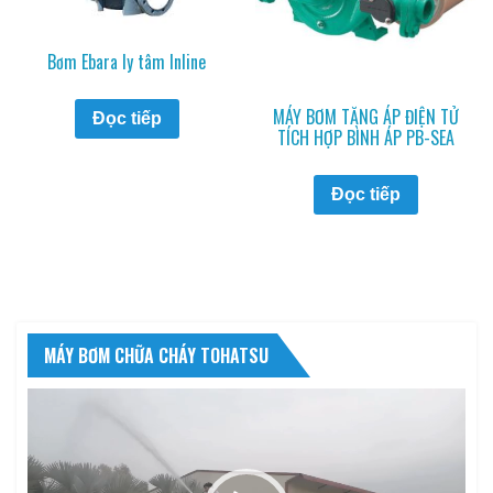
Bơm Ebara ly tâm Inline
MÁY BƠM TĂNG ÁP ĐIỆN TỬ
Đọc tiếp
TÍCH HỢP BÌNH ÁP PB-SEA
Đọc tiếp
MÁY BƠM CHỮA CHÁY TOHATSU
Trình
chơi
Video