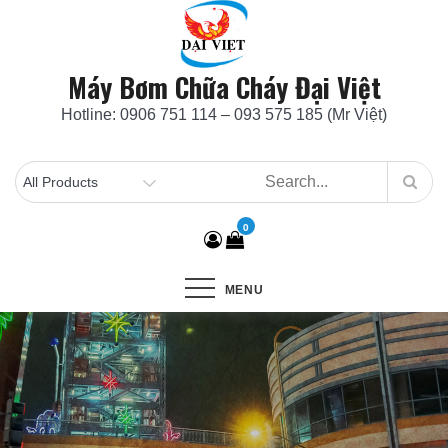
Skip
to
content
Máy Bơm Chữa Cháy Đại Việt
Hotline: 0906 751 114 – 093 575 185 (Mr Việt)
0
MENU