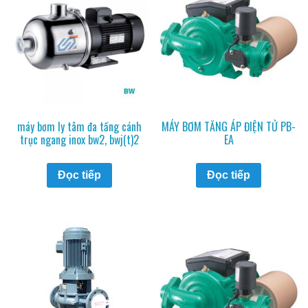
máy bơm ly tâm đa tầng cánh
MÁY BƠM TĂNG ÁP ĐIỆN TỬ PB-
trục ngang inox bw2, bwj(t)2
EA
Đọc tiếp
Đọc tiếp