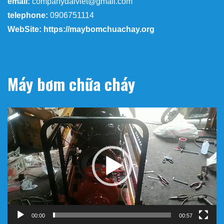
email:
companydaiviet@gmail.com
telephone:
0906751114
WebSite: https://maybomchuachay.org
Máy bơm chữa cháy
Trình
chơi
Video
00:00
00:57