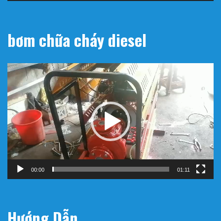
bơm chữa cháy diesel
Trình
chơi
Video
00:00
01:11
Hướng Dẫn