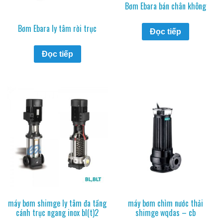
Bơm Ebara bán chân không
Bơm Ebara ly tâm rời trục
Đọc tiếp
Đọc tiếp
máy bơm shimge ly tâm đa tầng
máy bơm chìm nước thải
cánh trục ngang inox bl(t)2
shimge wqdas – cb