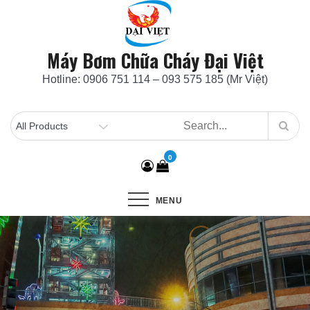
Skip
to
content
Máy Bơm Chữa Cháy Đại Việt
Hotline: 0906 751 114 – 093 575 185 (Mr Việt)
0
MENU