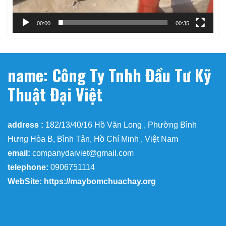
00:00
00:35
name: Công Ty Tnhh Đầu Tư Kỹ
Thuật Đại Việt
address :
182/13/40/16 Hồ Văn Long , Phường Bình
Hưng Hòa B, Bình Tân, Hồ Chí Minh , Việt Nam
email:
companydaiviet@gmail.com
telephone:
0906751114
WebSite: https://maybomchuachay.org