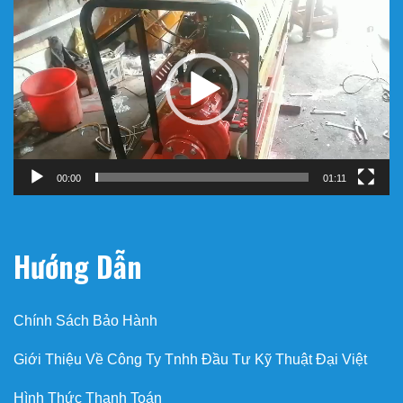
chơi
Video
00:00
01:11
Hướng Dẫn
Chính Sách Bảo Hành
Giới Thiệu Về Công Ty Tnhh Đầu Tư Kỹ Thuật Đại Việt
Hình Thức Thanh Toán