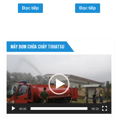
Đọc tiếp
Đọc tiếp
MÁY BƠM CHỮA CHÁY TOHATSU
Trình
chơi
Video
00:00
00:10