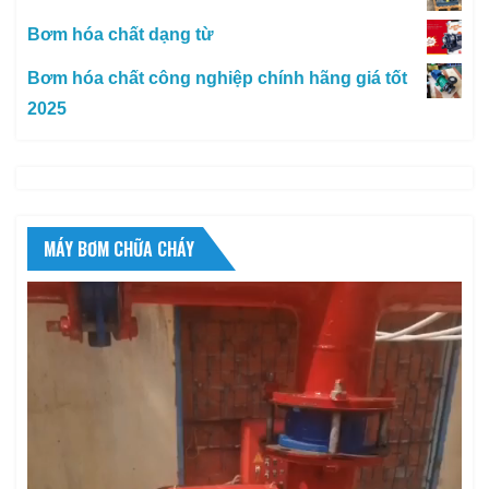
Bơm hóa chất dạng từ
Bơm hóa chất công nghiệp chính hãng giá tốt
2025
MÁY BƠM CHỮA CHÁY
Trình
chơi
Video