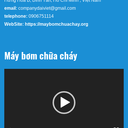
Hưng Hòa B, Bình Tân, Hồ Chí Minh , Việt Nam
email:
companydaiviet@gmail.com
telephone:
0906751114
WebSite: https://maybomchuachay.org
Máy bơm chữa cháy
Trình
chơi
Video