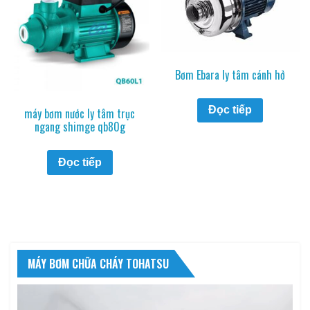
Bơm Ebara ly tâm cánh hở
Đọc tiếp
máy bơm nước ly tâm trục
ngang shimge qb80g
Đọc tiếp
MÁY BƠM CHỮA CHÁY TOHATSU
Trình