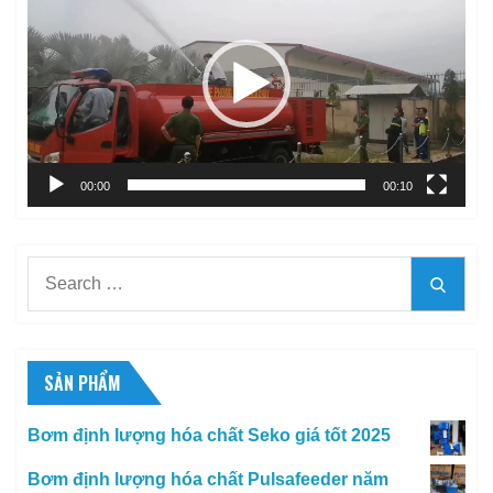
chơi
Video
00:00
00:10
Search
Searc
for:
SẢN PHẨM
Bơm định lượng hóa chất Seko giá tốt 2025
Bơm định lượng hóa chất Pulsafeeder năm