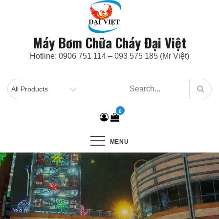
Skip
to
content
Máy Bơm Chữa Cháy Đại Việt
Hotline: 0906 751 114 – 093 575 185 (Mr Việt)
0
MENU