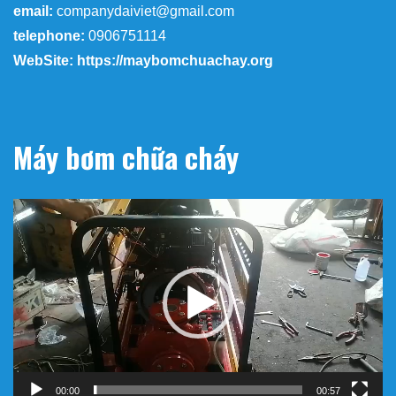
email:
companydaiviet@gmail.com
telephone:
0906751114
WebSite: https://maybomchuachay.org
Máy bơm chữa cháy
Trình
chơi
Video
00:00
00:57