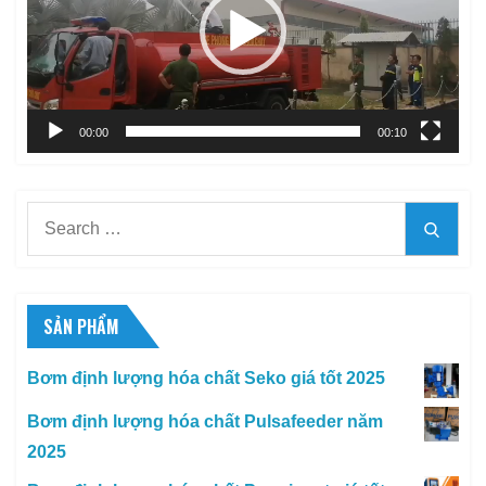
00:00
00:10
Search
Searc
for:
SẢN PHẨM
Bơm định lượng hóa chất Seko giá tốt 2025
Bơm định lượng hóa chất Pulsafeeder năm
2025