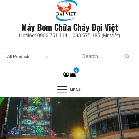
Skip
to
content
Máy Bơm Chữa Cháy Đại Việt
Hotline: 0906 751 114 – 093 575 185 (Mr Việt)
0
MENU