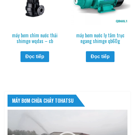
máy bơm chìm nước thải
máy bơm nước ly tâm trục
shimge wqdas – cb
ngang shimge qb60g
Đọc tiếp
Đọc tiếp
MÁY BƠM CHỮA CHÁY TOHATSU
Trình
chơi
Video