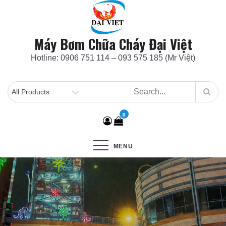
Skip
to
content
Máy Bơm Chữa Cháy Đại Việt
Hotline: 0906 751 114 – 093 575 185 (Mr Việt)
0
MENU