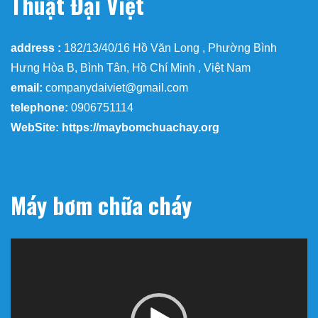
Thuật Đại Việt
address :
182/13/40/16 Hồ Văn Long , Phường Bình
Hưng Hòa B, Bình Tân, Hồ Chí Minh , Việt Nam
email:
companydaiviet@gmail.com
telephone:
0906751114
WebSite: https://maybomchuachay.org
Máy bơm chữa cháy
Trình
chơi
Video