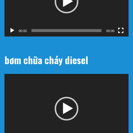
00:00
00:00
bơm chữa cháy diesel
Trình
chơi
Video