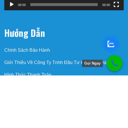
00:00
00:00
Hướng Dẫn
Chính Sách Bảo Hành
Giới Thiệu Về Công Ty Tnhh Đầu Tư Kỹ Thuật Đại Việt
Gọi Ngay
Hình Thức Thanh Toán
Hướng Dẫn Mua Hàng
Liên Hệ Đặt Hàng
Máy bơm chữa cháy chính hãng
Phương Thức Vận Chuyển