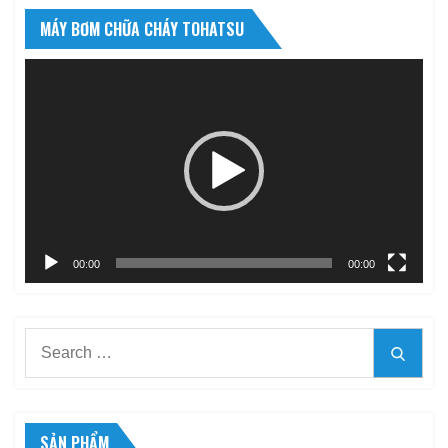
MÁY BƠM CHỮA CHÁY TOHATSU
Trình
chơi
Video
00:00
00:00
Search
Searc
for:
SẢN PHẨM