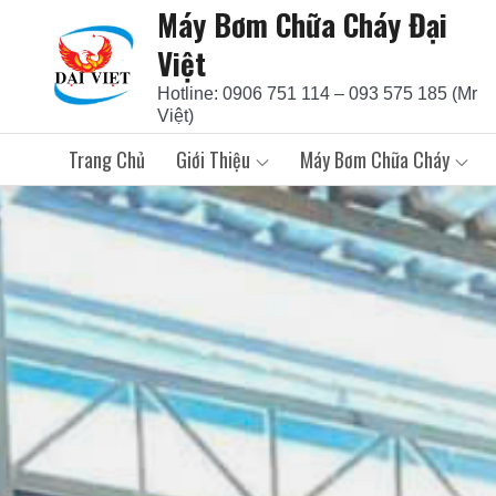
Máy Bơm Chữa Cháy Đại
Skip
to
Việt
content
Hotline: 0906 751 114 – 093 575 185 (Mr
Việt)
Trang Chủ
Giới Thiệu
Máy Bơm Chữa Cháy