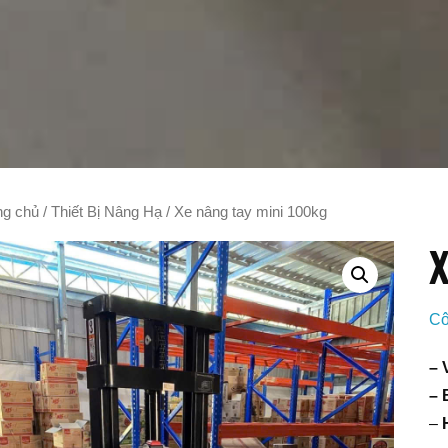
ng chủ
/
Thiết Bị Nâng Hạ
/ Xe nâng tay mini 100kg
X
Cô
– 
– 
–