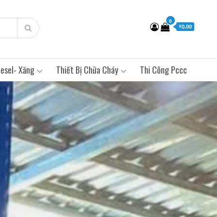
0
₫0.00
esel- Xăng
Thiết Bị Chữa Cháy
Thi Công Pccc