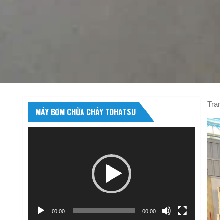
Tra
MÁY BƠM CHỮA CHÁY TOHATSU
Trình
chơi
Video
00:00
00:00