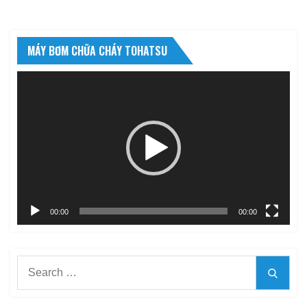
MÁY BƠM CHỮA CHÁY TOHATSU
Trình
chơi
Video
00:00
00:00
Search
Searc
for: