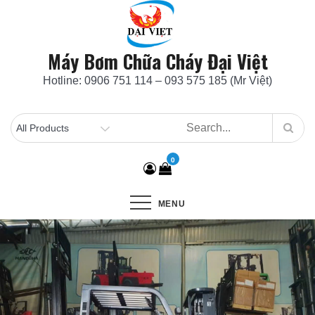
Skip
to
content
Máy Bơm Chữa Cháy Đại Việt
Hotline: 0906 751 114 – 093 575 185 (Mr Việt)
0
MENU