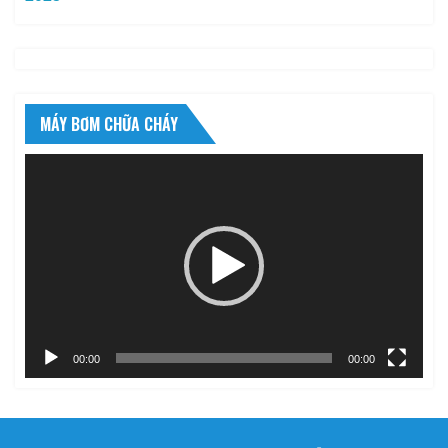
MÁY BƠM CHỮA CHÁY
Trình
chơi
Video
00:00
00:00