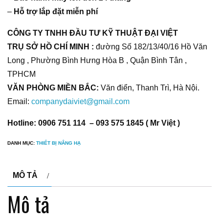
–
Hỗ trợ lắp đặt miễn phí
CÔNG TY TNHH ĐẦU TƯ KỸ THUẬT ĐẠI VIỆT
TRỤ SỞ HỒ CHÍ MINH :
đường Số 182/13/40/16 Hồ Văn
Long , Phường Bình Hưng Hòa B , Quận Bình Tân ,
TPHCM
VĂN PHÒNG MIỀN BẮC:
Văn điển, Thanh Trì, Hà Nội.
Email:
companydaiviet@gmail.com
Hotline: 0906 751 114 – 093 575 1845 ( Mr Việt )
DANH MỤC:
THIẾT BỊ NÂNG HẠ
MÔ TẢ
Mô tả