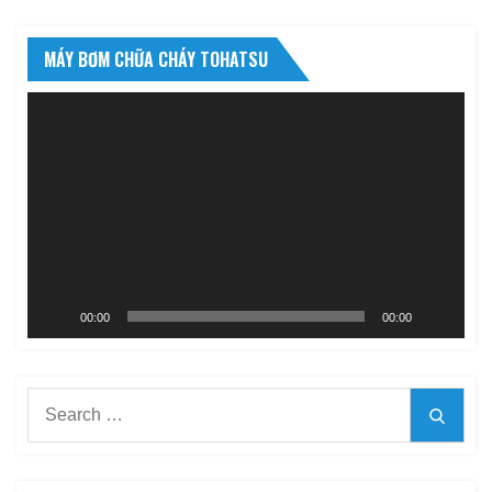
MÁY BƠM CHỮA CHÁY TOHATSU
Trình
chơi
Video
00:00
00:00
Search
Searc
for: