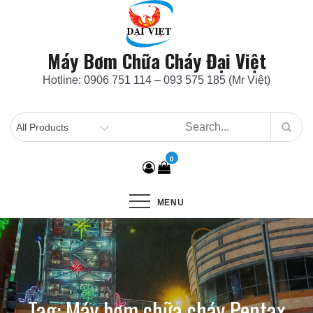
Skip
to
content
Máy Bơm Chữa Cháy Đại Việt
Hotline: 0906 751 114 – 093 575 185 (Mr Việt)
0
MENU
Tag:
Máy bơm chữa cháy Pentax