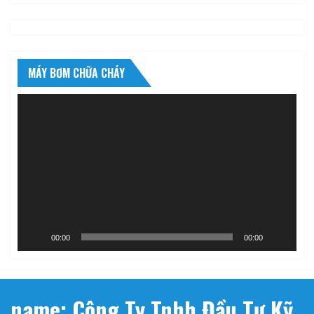
MÁY BƠM CHỮA CHÁY
Trình
chơi
Video
00:00
00:00
name: Công Ty Tnhh Đầu Tư Kỹ