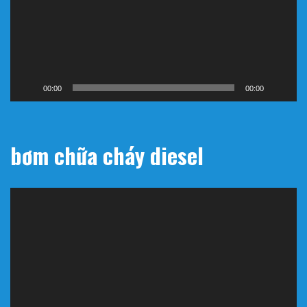
00:00
00:00
bơm chữa cháy diesel
Trình
chơi
Video